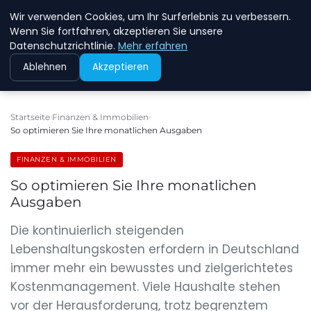
Wir verwenden Cookies, um Ihr Surferlebnis zu verbessern.
NEW ENERGY JOBS
Wenn Sie fortfahren, akzeptieren Sie unsere
Datenschutzrichtlinie.
Mehr erfahren
Ablehnen
Akzeptieren
Startseite
Finanzen & Immobilien
So optimieren Sie Ihre monatlichen Ausgaben
FINANZEN & IMMOBILIEN
So optimieren Sie Ihre monatlichen
Ausgaben
Die kontinuierlich steigenden
Lebenshaltungskosten erfordern in Deutschland
immer mehr ein bewusstes und zielgerichtetes
Kostenmanagement. Viele Haushalte stehen
vor der Herausforderung, trotz begrenztem