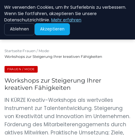
Wir verwenden Cookies, um Ihr Surferlebnis zu verbessern.
NEW ENERGY JOBS
Wenn Sie fortfahren, akzeptieren Sie unsere
Datenschutzrichtlinie.
Mehr erfahren
Ablehnen
Akzeptieren
Startseite
Frauen / Mode
Workshops zur Steigerung Ihrer kreativen Fähigkeiten
FRAUEN / MODE
Workshops zur Steigerung Ihrer
kreativen Fähigkeiten
IN KÜRZE Kreativ-Workshops als wertvolles
Instrument zur Talententwicklung. Steigerung
von Kreativität und Innovation im Unternehmen.
Förderung des Mitarbeiterengagements durch
aktives Mitwirken. Praktische Umsetzung: Ziele,