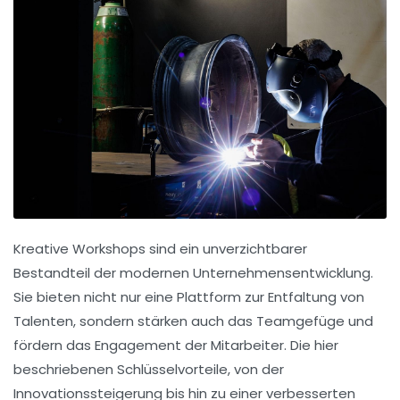
Kreative Workshops sind ein unverzichtbarer
Bestandteil der modernen Unternehmensentwicklung.
Sie bieten nicht nur eine Plattform zur
Entfaltung von
Talenten
, sondern stärken auch das
Teamgefüge
und
fördern das
Engagement der Mitarbeiter
. Die hier
beschriebenen Schlüsselvorteile, von der
Innovationssteigerung
bis hin zu einer verbesserten