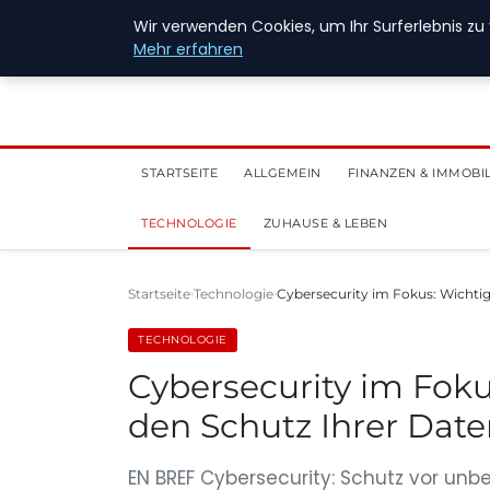
28. Juli 2026
Wir verwenden Cookies, um Ihr Surferlebnis zu 
Mehr erfahren
STARTSEITE
ALLGEMEIN
FINANZEN & IMMOBI
TECHNOLOGIE
ZUHAUSE & LEBEN
Startseite
Technologie
Cybersecurity im Fokus: Wicht
TECHNOLOGIE
Cybersecurity im Fok
den Schutz Ihrer Dat
EN BREF Cybersecurity: Schutz vor un