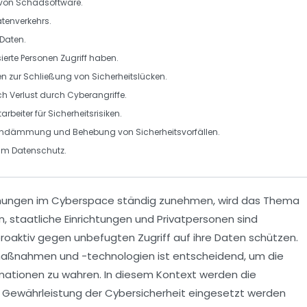
 von
Schadsoftware
.
tenverkehrs
.
Daten.
isierte Personen
Zugriff
haben.
en zur Schließung von
Sicherheitslücken
.
ch Verlust durch
Cyberangriffe
.
tarbeiter für
Sicherheitsrisiken
.
indämmung
und Behebung von Sicherheitsvorfällen.
zum
Datenschutz
.
hungen
im
Cyberspace
ständig zunehmen, wird das Thema
 staatliche Einrichtungen und Privatpersonen sind
oaktiv gegen unbefugten Zugriff auf ihre
Daten
schützen.
smaßnahmen
und -technologien ist entscheidend, um die
mationen zu wahren. In diesem Kontext werden die
r Gewährleistung der
Cybersicherheit
eingesetzt werden