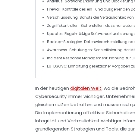
Antivirus-Software
: Erkennung und Blockierung
Firewall
: Kontrolle des ein- und ausgehenden
Da
Verschlüsselung
: Schutz der
Vertraulichkeit
von 
Zugriffskontrollen
: Sicherstellen, dass nur autor
Updates
: Regelmäßige Softwareaktualisierung
Backup-Strategien
: Datenwiederherstellung na
Awareness-Schulungen
: Sensibilisierung der Mi
Incident Response Management
: Planung zur
E
EU-DSGVO
: Einhaltung gesetzlicher Vorgaben 
In der heutigen
digitalen Welt
, wo die
Bedro
Cybersecurity
immer wichtiger. Unternehmen,
gleichermaßen betroffen und müssen sich pr
Die Implementierung effektiver
Sicherheit
Integrität
und
Vertraulichkeit
wichtiger Infor
grundlegenden Strategien und Tools, die zu