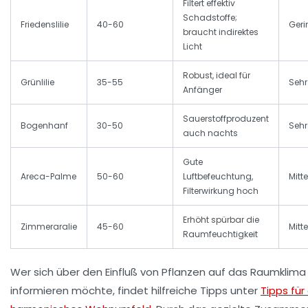
Filtert effektiv
Schadstoffe;
Friedenslilie
40-60
Geri
braucht indirektes
Licht
Robust, ideal für
Grünlilie
35-55
Sehr
Anfänger
Sauerstoffproduzent
Bogenhanf
30-50
Sehr
auch nachts
Gute
Areca-Palme
50-60
Luftbefeuchtung,
Mitte
Filterwirkung hoch
Erhöht spürbar die
Zimmeraralie
45-60
Mitte
Raumfeuchtigkeit
Wer sich über den Einfluß von Pflanzen auf das Raumklima
informieren möchte, findet hilfreiche Tipps unter
Tipps für