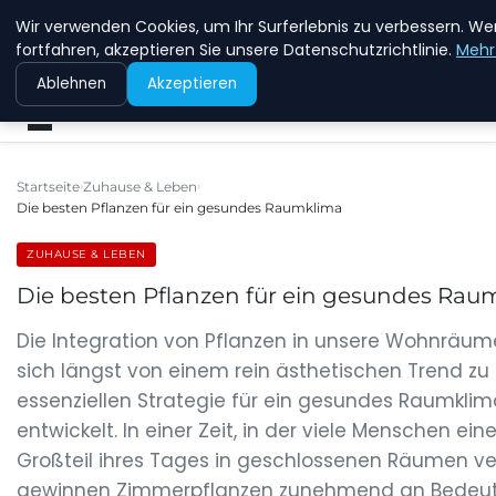
Wir verwenden Cookies, um Ihr Surferlebnis zu verbessern. We
NEW ENERGY JOBS
fortfahren, akzeptieren Sie unsere Datenschutzrichtlinie.
Mehr
Ablehnen
Akzeptieren
Startseite
Zuhause & Leben
Die besten Pflanzen für ein gesundes Raumklima
ZUHAUSE & LEBEN
Die besten Pflanzen für ein gesundes Rau
Die Integration von Pflanzen in unsere Wohnräum
sich längst von einem rein ästhetischen Trend zu 
essenziellen Strategie für ein gesundes Raumklim
entwickelt. In einer Zeit, in der viele Menschen ein
Großteil ihres Tages in geschlossenen Räumen ve
gewinnen Zimmerpflanzen zunehmend an Bedeut