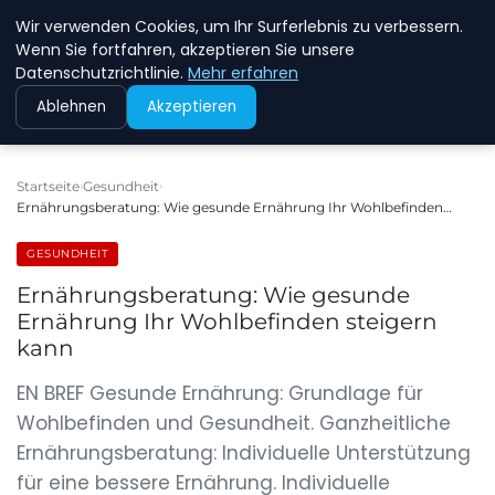
Wir verwenden Cookies, um Ihr Surferlebnis zu verbessern.
NEW ENERGY JOBS
Wenn Sie fortfahren, akzeptieren Sie unsere
Datenschutzrichtlinie.
Mehr erfahren
Ablehnen
Akzeptieren
Startseite
Gesundheit
Ernährungsberatung: Wie gesunde Ernährung Ihr Wohlbefinden…
GESUNDHEIT
Ernährungsberatung: Wie gesunde
Ernährung Ihr Wohlbefinden steigern
kann
EN BREF Gesunde Ernährung: Grundlage für
Wohlbefinden und Gesundheit. Ganzheitliche
Ernährungsberatung: Individuelle Unterstützung
für eine bessere Ernährung. Individuelle