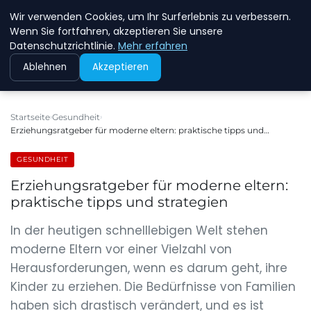
Wir verwenden Cookies, um Ihr Surferlebnis zu verbessern.
NEW ENERGY JOBS
Wenn Sie fortfahren, akzeptieren Sie unsere
Datenschutzrichtlinie.
Mehr erfahren
Ablehnen
Akzeptieren
Startseite
Gesundheit
Erziehungsratgeber für moderne eltern: praktische tipps und…
GESUNDHEIT
Erziehungsratgeber für moderne eltern:
praktische tipps und strategien
In der heutigen schnelllebigen Welt stehen
moderne Eltern vor einer Vielzahl von
Herausforderungen, wenn es darum geht, ihre
Kinder zu erziehen. Die Bedürfnisse von Familien
haben sich drastisch verändert, und es ist