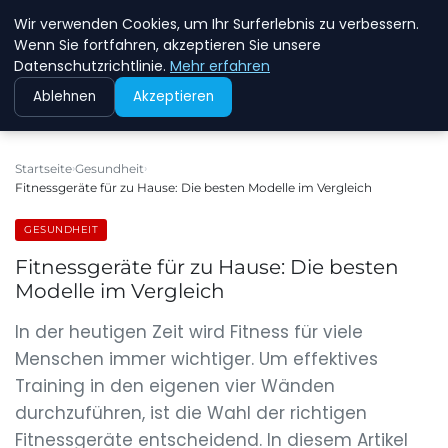
Wir verwenden Cookies, um Ihr Surferlebnis zu verbessern.
NEW ENERGY JOBS
Wenn Sie fortfahren, akzeptieren Sie unsere
Datenschutzrichtlinie.
Mehr erfahren
Ablehnen
Akzeptieren
Startseite
Gesundheit
Fitnessgeräte für zu Hause: Die besten Modelle im Vergleich
GESUNDHEIT
Fitnessgeräte für zu Hause: Die besten
Modelle im Vergleich
In der heutigen Zeit wird Fitness für viele
Menschen immer wichtiger. Um effektives
Training in den eigenen vier Wänden
durchzuführen, ist die Wahl der richtigen
Fitnessgeräte entscheidend. In diesem Artikel