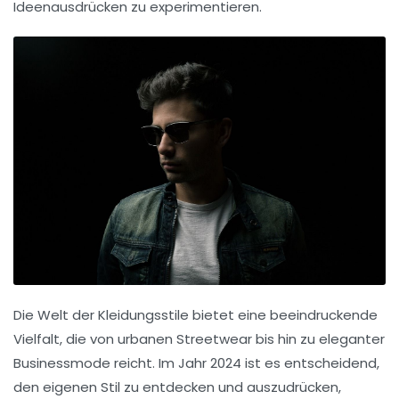
Ideenausdrücken zu experimentieren.
Die Welt der
Kleidungsstile
bietet eine beeindruckende
Vielfalt
, die von urbanen
Streetwear
bis hin zu eleganter
Businessmode
reicht. Im Jahr 2024 ist es entscheidend,
den eigenen Stil zu entdecken und auszudrücken,