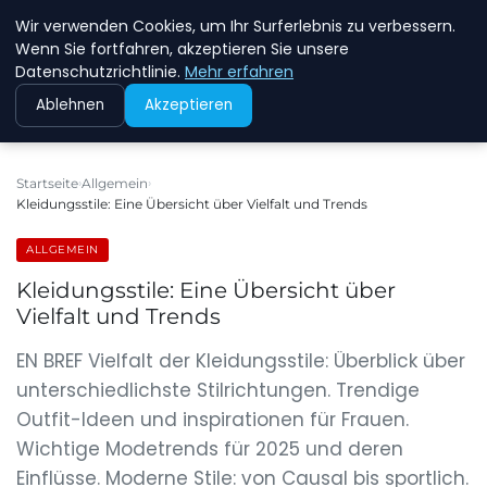
Wir verwenden Cookies, um Ihr Surferlebnis zu verbessern.
NEW ENERGY JOBS
Wenn Sie fortfahren, akzeptieren Sie unsere
Datenschutzrichtlinie.
Mehr erfahren
Ablehnen
Akzeptieren
Startseite
Allgemein
Kleidungsstile: Eine Übersicht über Vielfalt und Trends
ALLGEMEIN
Kleidungsstile: Eine Übersicht über
Vielfalt und Trends
EN BREF Vielfalt der Kleidungsstile: Überblick über
unterschiedlichste Stilrichtungen. Trendige
Outfit-Ideen und inspirationen für Frauen.
Wichtige Modetrends für 2025 und deren
Einflüsse. Moderne Stile: von Causal bis sportlich.