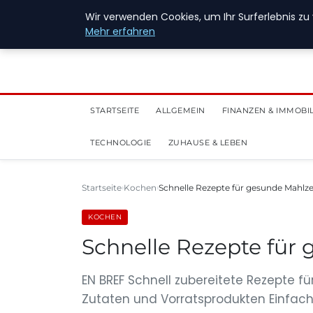
28. Juli 2026
Wir verwenden Cookies, um Ihr Surferlebnis zu 
Mehr erfahren
STARTSEITE
ALLGEMEIN
FINANZEN & IMMOBI
TECHNOLOGIE
ZUHAUSE & LEBEN
Startseite
Kochen
Schnelle Rezepte für gesunde Mahlze
KOCHEN
Schnelle Rezepte für 
EN BREF Schnell zubereitete Rezepte 
Zutaten und Vorratsprodukten Einfac