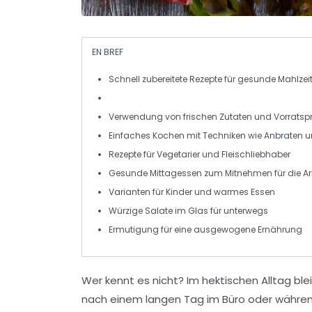
EN BREF
Schnell zubereitete
Rezepte für
gesunde Mahlzei
Verwendung von
frischen Zutaten
und
Vorratsp
Einfaches Kochen
mit Techniken wie
Anbraten
u
Rezepte für
Vegetarier
und
Fleischliebhaber
Gesunde
Mittagessen
zum Mitnehmen für die Ar
Varianten für
Kinder
und
warmes Essen
Würzige
Salate
im Glas für unterwegs
Ermutigung für eine
ausgewogene Ernährung
Wer kennt es nicht? Im hektischen Alltag ble
nach einem langen Tag im Büro oder währe