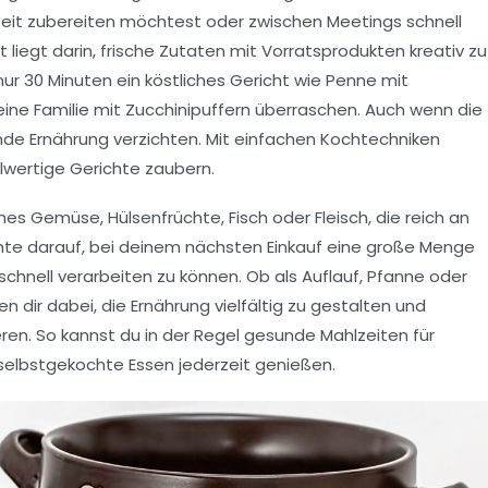
eit zubereiten möchtest oder zwischen Meetings schnell
 liegt darin,
frische Zutaten
mit Vorratsprodukten kreativ zu
nur 30 Minuten ein köstliches Gericht wie
Penne mit
ine Familie mit
Zucchinipuffern
überraschen. Auch wenn die
de Ernährung
verzichten. Mit einfachen Kochtechniken
llwertige Gerichte zaubern.
ches Gemüse
,
Hülsenfrüchte
,
Fisch
oder
Fleisch
, die reich an
hte darauf, bei deinem nächsten Einkauf eine große Menge
schnell verarbeiten zu können. Ob als
Auflauf
,
Pfanne
oder
n dir dabei, die Ernährung vielfältig zu gestalten und
ren. So kannst du in der Regel gesunde Mahlzeiten für
selbstgekochte Essen jederzeit genießen.