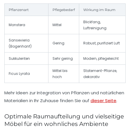
Pflanzenart
Pflegebedarf
Wirkung im Raum
Blickfang,
Monstera
Mittel
Luftreinigung
Sansevieria
Gering
Robust, purifiziert Luft
(Bogenhanf)
Sukkulenten
Sehr gering
Modern, pflegeleicht
Mittel bis
Statement-Pflanze,
Ficus Lyrata
hoch
dekorativ
Mehr Ideen zur Integration von Pflanzen und natürlichen
Materialien in Ihr Zuhause finden Sie auf
dieser Seite
.
Optimale Raumaufteilung und vielseitige
Möbel für ein wohnliches Ambiente