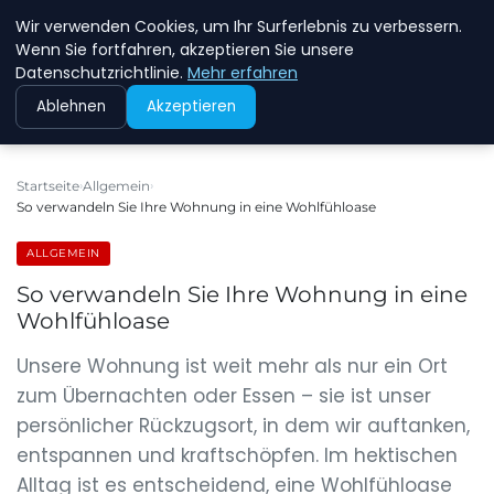
Wir verwenden Cookies, um Ihr Surferlebnis zu verbessern.
NEW ENERGY JOBS
Wenn Sie fortfahren, akzeptieren Sie unsere
Datenschutzrichtlinie.
Mehr erfahren
Ablehnen
Akzeptieren
Startseite
Allgemein
So verwandeln Sie Ihre Wohnung in eine Wohlfühloase
ALLGEMEIN
So verwandeln Sie Ihre Wohnung in eine
Wohlfühloase
Unsere Wohnung ist weit mehr als nur ein Ort
zum Übernachten oder Essen – sie ist unser
persönlicher Rückzugsort, in dem wir auftanken,
entspannen und kraftschöpfen. Im hektischen
Alltag ist es entscheidend, eine Wohlfühloase