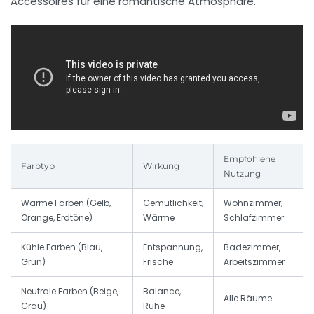
Accessoires für eine romantische Atmosphäre.
Empfohlene
Farbtyp
Wirkung
Nutzung
Warme Farben (Gelb,
Gemütlichkeit,
Wohnzimmer,
Orange, Erdtöne)
Wärme
Schlafzimmer
Kühle Farben (Blau,
Entspannung,
Badezimmer,
Grün)
Frische
Arbeitszimmer
Neutrale Farben (Beige,
Balance,
Alle Räume
Grau)
Ruhe