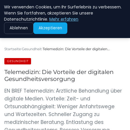
Wir verwenden Cookies, um Ihr Surferlebnis zu verbessern.
NEW ENERGY JOBS
Wenn Sie fortfahren, akzeptieren Sie unsere
Datenschutzrichtlinie.
Mehr erfahren
Ablehnen
Akzeptieren
Startseite
Gesundheit
Telemedizin: Die Vorteile der digitalen…
GESUNDHEIT
Telemedizin: Die Vorteile der digitalen
Gesundheitsversorgung
EN BREF Telemedizin: Ärztliche Behandlung über
digitale Medien. Vorteile: Zeit- und
Ortsunabhängigkeit: Weniger Anfahrtswege
und Wartezeiten. Schneller Zugang zu
medizinischer Beratung. Entlastung des