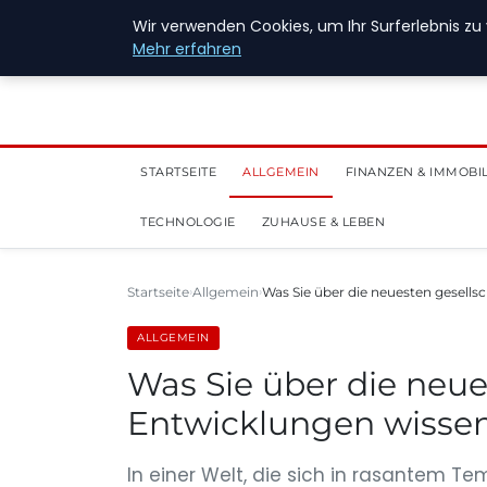
28. Juli 2026
Wir verwenden Cookies, um Ihr Surferlebnis zu 
Mehr erfahren
STARTSEITE
ALLGEMEIN
FINANZEN & IMMOBI
TECHNOLOGIE
ZUHAUSE & LEBEN
Startseite
Allgemein
Was Sie über die neuesten gesells
ALLGEMEIN
Was Sie über die neue
Entwicklungen wissen
In einer Welt, die sich in rasantem T