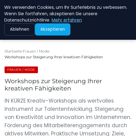
Wir verwenden Cookies, um Ihr Surferlebnis zu verbessern.
NEW ENERGY JOBS
Wenn Sie fortfahren, akzeptieren Sie unsere
Datenschutzrichtlinie.
Mehr erfahren
Ablehnen
Akzeptieren
Startseite
Frauen / Mode
Workshops zur Steigerung Ihrer kreativen Fähigkeiten
FRAUEN / MODE
Workshops zur Steigerung Ihrer
kreativen Fähigkeiten
IN KÜRZE Kreativ-Workshops als wertvolles
Instrument zur Talententwicklung. Steigerung
von Kreativität und Innovation im Unternehmen.
Förderung des Mitarbeiterengagements durch
aktives Mitwirken. Praktische Umsetzung: Ziele,