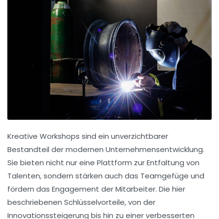
Kreative Workshops sind ein unverzichtbarer
Bestandteil der modernen Unternehmensentwicklung.
Sie bieten nicht nur eine Plattform zur
Entfaltung von
Talenten
, sondern stärken auch das
Teamgefüge
und
fördern das
Engagement der Mitarbeiter
. Die hier
beschriebenen Schlüsselvorteile, von der
Innovationssteigerung
bis hin zu einer verbesserten