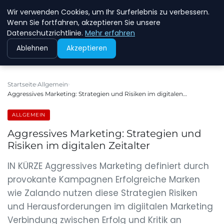
Wir verwenden Cookies, um Ihr Surferlebnis zu verbessern.
NEW ENERGY JOBS
Wenn Sie fortfahren, akzeptieren Sie unsere
Datenschutzrichtlinie.
Mehr erfahren
Ablehnen
Akzeptieren
Startseite
Allgemein
Aggressives Marketing: Strategien und Risiken im digitalen…
ALLGEMEIN
Aggressives Marketing: Strategien und
Risiken im digitalen Zeitalter
IN KÜRZE Aggressives Marketing definiert durch
provokante Kampagnen Erfolgreiche Marken
wie Zalando nutzen diese Strategien Risiken
und Herausforderungen im digiitalen Marketing
Verbindung zwischen Erfolg und Kritik an