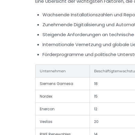
Eine Übersicht der wichtigsten Faktoren, die
Wachsende Installationszahlen und Repo
Zunehmende Digitalisierung und Automat
Steigende Anforderungen an technische
Internationale Vernetzung und globale Li
Förderprogramme und politische Unterstü
Unternehmen
Beschäftigtenwachstu
Siemens Gamesa
18
Nordex
15
Enercon
12
Vestas
20
RWE Renewables
14