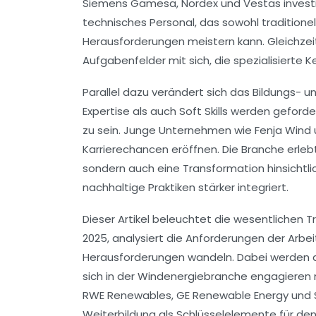
Siemens Gamesa
,
Nordex
und
Vestas
invest
technisches Personal, das sowohl tradition
Herausforderungen meistern kann. Gleichzei
Aufgabenfelder mit sich, die spezialisierte 
Parallel dazu verändert sich das Bildungs- un
Expertise als auch Soft Skills werden geford
zu sein. Junge Unternehmen wie
Fenja Wind
Karrierechancen eröffnen. Die Branche erle
sondern auch eine Transformation hinsichtli
nachhaltige Praktiken stärker integriert.
Dieser Artikel beleuchtet die wesentlichen 
2025, analysiert die Anforderungen der Arbeit
Herausforderungen wandeln. Dabei werden au
sich in der Windenergiebranche engagiere
RWE Renewables
,
GE Renewable Energy
und
Weiterbildung als Schlüsselelemente für den 