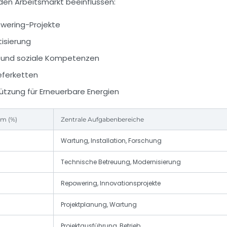
 den Arbeitsmarkt beeinflussen:
wering-Projekte
isierung
 und soziale Kompetenzen
eferketten
tzung für Erneuerbare Energien
m (%)
Zentrale Aufgabenbereiche
Wartung, Installation, Forschung
Technische Betreuung, Modernisierung
Repowering, Innovationsprojekte
Projektplanung, Wartung
Projektausführung, Betrieb