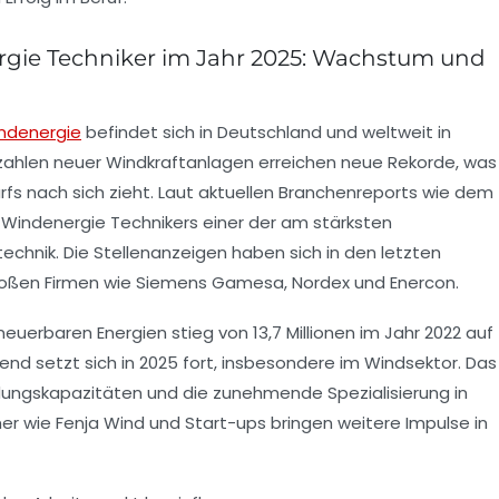
rgie Techniker im Jahr 2025: Wachstum und
indenergie
befindet sich in Deutschland und weltweit in
szahlen neuer Windkraftanlagen erreichen neue Rekorde, was
fs nach sich zieht. Laut aktuellen Branchenreports wie dem
 Windenergie Technikers einer der am stärksten
echnik. Die Stellenanzeigen haben sich in den letzten
roßen Firmen wie
Siemens Gamesa
,
Nordex
und
Enercon
.
neuerbaren Energien stieg von 13,7 Millionen im Jahr 2022 auf
Trend setzt sich in 2025 fort, insbesondere im Windsektor. Das
dungskapazitäten und die zunehmende Spezialisierung in
mer wie
Fenja Wind
und Start-ups bringen weitere Impulse in