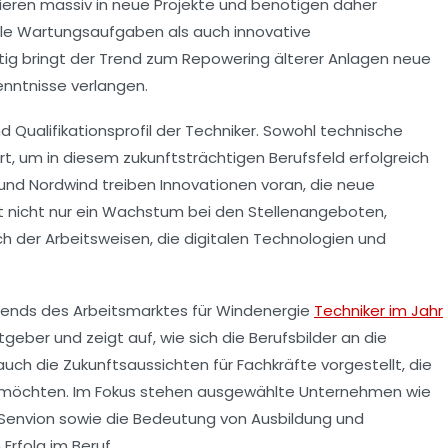
ieren massiv in neue Projekte und benötigen daher
elle Wartungsaufgaben als auch innovative
tig bringt der Trend zum Repowering älterer Anlagen neue
Kenntnisse verlangen.
d Qualifikationsprofil der Techniker. Sowohl technische
ert, um in diesem zukunftsträchtigen Berufsfeld erfolgreich
und
Nordwind
treiben Innovationen voran, die neue
bt nicht nur ein Wachstum bei den Stellenangeboten,
ch der Arbeitsweisen, die digitalen Technologien und
Trends des Arbeitsmarktes für Windenergie
Techniker im Jahr
geber und zeigt auf, wie sich die Berufsbilder an die
ch die Zukunftsaussichten für Fachkräfte vorgestellt, die
n möchten. Im Fokus stehen ausgewählte Unternehmen wie
Senvion
sowie die Bedeutung von Ausbildung und
Erfolg im Beruf.