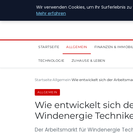
28. Juli 2026
Wir verwenden Cookies, um Ihr Surferlebnis zu 
Mehr erfahren
STARTSEITE
ALLGEMEIN
FINANZEN & IMMOBI
TECHNOLOGIE
ZUHAUSE & LEBEN
Startseite
Allgemein
Wie entwickelt sich der Arbeitsma
ALLGEMEIN
Wie entwickelt sich d
Windenergie Technike
Der Arbeitsmarkt für Windenergie Tec