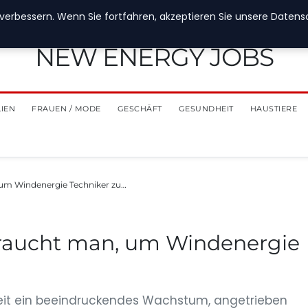
verbessern. Wenn Sie fortfahren, akzeptieren Sie unsere Datensch
NEW ENERGY JOBS
LIEN
FRAUEN / MODE
GESCHÄFT
GESUNDHEIT
HAUSTIERE
um Windenergie Techniker zu…
raucht man, um Windenergie
eit ein beeindruckendes Wachstum, angetrieben