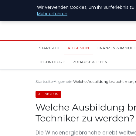
28. Juli 2026
Wir verwenden Cookies, um Ihr Surferlebnis zu 
Mehr erfahren
STARTSEITE
ALLGEMEIN
FINANZEN & IMMOBI
TECHNOLOGIE
ZUHAUSE & LEBEN
Startseite
Allgemein
Welche Ausbildung braucht man, 
ALLGEMEIN
Welche Ausbildung b
Techniker zu werden?
Die Windenergiebranche erlebt weltw