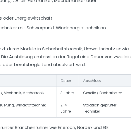
ung, z.B. als Elektroniker, Mechatroniker oder
ie oder Energiewirtschaft
echniker mit Schwerpunkt Windenergietechnik an
t durch Module in Sicherheitstechnik, Umweltschutz sowie
Die Ausbildung umfasst in der Regel eine Dauer von zwei bis
it oder berufsbegleitend absolviert wird.
Dauer
Abschluss
ik, Mechanik, Mechatronik
3 Jahre
Geselle / Facharbeiter
euerung, Windkrafttechnik,
2-4
Staatlich geprüfter
Jahre
Techniker
arunter Branchenführer wie
Enercon
,
Nordex
und
GE