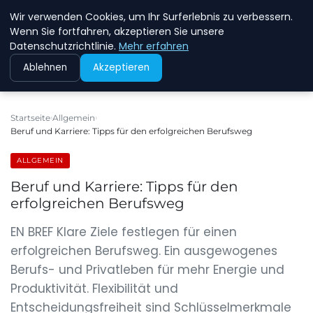
Wir verwenden Cookies, um Ihr Surferlebnis zu verbessern.
NEW ENERGY JOBS
Wenn Sie fortfahren, akzeptieren Sie unsere
Datenschutzrichtlinie.
Mehr erfahren
Ablehnen
Akzeptieren
Startseite
Allgemein
Beruf und Karriere: Tipps für den erfolgreichen Berufsweg
ALLGEMEIN
Beruf und Karriere: Tipps für den
erfolgreichen Berufsweg
EN BREF Klare Ziele festlegen für einen
erfolgreichen Berufsweg. Ein ausgewogenes
Berufs- und Privatleben für mehr Energie und
Produktivität. Flexibilität und
Entscheidungsfreiheit sind Schlüsselmerkmale