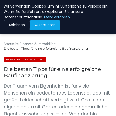
Wir verwenden Cookies, um Ihr Surferlebnis zu verbessern.
NEW ENERGY JOBS
Wenn Sie fortfahren, akzeptieren Sie unsere
Datenschutzrichtlinie.
Mehr erfahren
Ablehnen
Akzeptieren
Startseite
Finanzen & Immobilien
Die besten Tipps für eine erfolgreiche Baufinanzierung
FINANZEN & IMMOBILIEN
Die besten Tipps für eine erfolgreiche
Baufinanzierung
Der Traum vom Eigenheim ist für viele
Menschen ein bedeutendes Lebensziel, das mit
großer Leidenschaft verfolgt wird. Ob es das
eigene Haus mit Garten oder eine gemütliche
Eigentumswohnung ist – der Weg dorthin