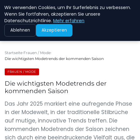
Wir verwenden Cookies, um Ihr Surferlebnis zu verbessern.
NEW ENERGY JOBS
Wenn Sie fortfahren, akzeptieren Sie unsere
Datenschutzrichtlinie.
Mehr erfahren
Ablehnen
Akzeptieren
Startseite
Frauen / Mode
Die wichtigsten Modetrends der kommenden Saison
FRAUEN / MODE
Die wichtigsten Modetrends der
kommenden Saison
Das Jahr 2025 markiert eine aufregende Phase
in der Modewelt, in der traditionelle Stilbrüche
auf mutige, innovative Trends treffen. Die
kommenden Modetrends der Saison zeichnen
sich durch eine beeindruckende Vielfalt aus, die