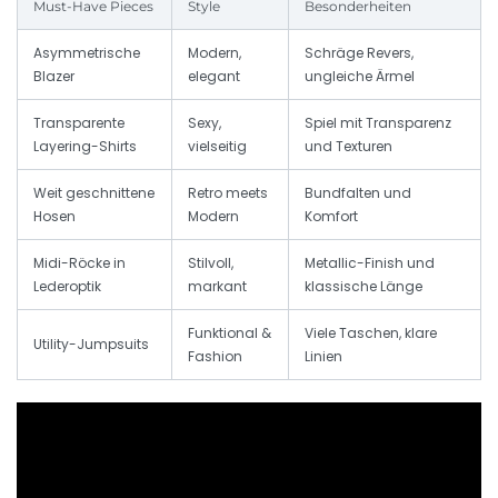
Must-Have Pieces
Style
Besonderheiten
Asymmetrische
Modern,
Schräge Revers,
Blazer
elegant
ungleiche Ärmel
Transparente
Sexy,
Spiel mit Transparenz
Layering-Shirts
vielseitig
und Texturen
Weit geschnittene
Retro meets
Bundfalten und
Hosen
Modern
Komfort
Midi-Röcke in
Stilvoll,
Metallic-Finish und
Lederoptik
markant
klassische Länge
Funktional &
Viele Taschen, klare
Utility-Jumpsuits
Fashion
Linien