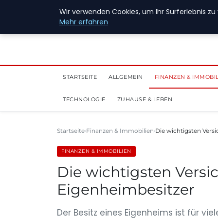
28. Juli 2026
Wir verwenden Cookies, um Ihr Surferlebnis zu 
Mehr erfahren
STARTSEITE
ALLGEMEIN
FINANZEN & IMMOBI
TECHNOLOGIE
ZUHAUSE & LEBEN
Startseite
Finanzen & Immobilien
Die wichtigsten Vers
FINANZEN & IMMOBILIEN
Die wichtigsten Versi
Eigenheimbesitzer
Der Besitz eines Eigenheims ist für v