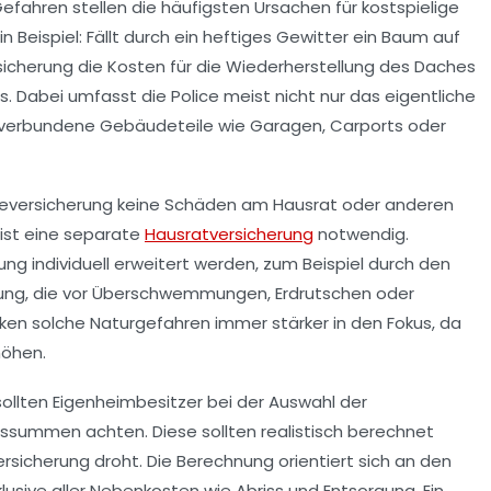
efahren stellen die häufigsten Ursachen für kostspielige
 Beispiel: Fällt durch ein heftiges Gewitter ein Baum auf
herung die Kosten für die Wiederherstellung des Daches
. Dabei umfasst die Police meist nicht nur das eigentliche
verbundene Gebäudeteile wie Garagen, Carports oder
deversicherung keine Schäden am Hausrat oder anderen
ist eine separate
Hausratversicherung
notwendig.
 individuell erweitert werden, zum Beispiel durch den
rung, die vor Überschwemmungen, Erdrutschen oder
ken solche Naturgefahren immer stärker in den Fokus, da
höhen.
ollten Eigenheimbesitzer bei der Auswahl der
summen achten. Diese sollten realistisch berechnet
rsicherung droht. Die Berechnung orientiert sich an den
sive aller Nebenkosten wie Abriss und Entsorgung. Ein