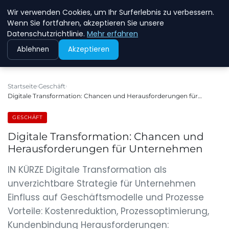
Wir verwenden Cookies, um Ihr Surferlebnis zu verbessern.
NEW ENERGY JOBS
Wenn Sie fortfahren, akzeptieren Sie unsere
Datenschutzrichtlinie.
Mehr erfahren
Ablehnen
Akzeptieren
Startseite
Geschäft
Digitale Transformation: Chancen und Herausforderungen für…
GESCHÄFT
Digitale Transformation: Chancen und
Herausforderungen für Unternehmen
IN KÜRZE Digitale Transformation als
unverzichtbare Strategie für Unternehmen
Einfluss auf Geschäftsmodelle und Prozesse
Vorteile: Kostenreduktion, Prozessoptimierung,
Kundenbindung Herausforderungen: