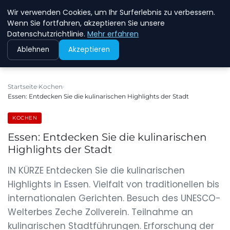
Wir verwenden Cookies, um Ihr Surferlebnis zu verbessern.
NEW ENERGY JOBS
Wenn Sie fortfahren, akzeptieren Sie unsere
Datenschutzrichtlinie.
Mehr erfahren
Ablehnen
Akzeptieren
Startseite
Kochen
Essen: Entdecken Sie die kulinarischen Highlights der Stadt
KOCHEN
Essen: Entdecken Sie die kulinarischen
Highlights der Stadt
IN KÜRZE Entdecken Sie die kulinarischen
Highlights in Essen. Vielfalt von traditionellen bis
internationalen Gerichten. Besuch des UNESCO-
Welterbes Zeche Zollverein. Teilnahme an
kulinarischen Stadtführungen. Erforschung der