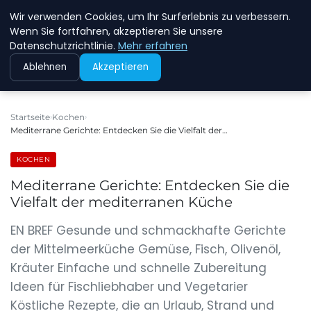
Wir verwenden Cookies, um Ihr Surferlebnis zu verbessern.
NEW ENERGY JOBS
Wenn Sie fortfahren, akzeptieren Sie unsere
Datenschutzrichtlinie.
Mehr erfahren
Ablehnen
Akzeptieren
Startseite
Kochen
Mediterrane Gerichte: Entdecken Sie die Vielfalt der…
KOCHEN
Mediterrane Gerichte: Entdecken Sie die
Vielfalt der mediterranen Küche
EN BREF Gesunde und schmackhafte Gerichte
der Mittelmeerküche Gemüse, Fisch, Olivenöl,
Kräuter Einfache und schnelle Zubereitung
Ideen für Fischliebhaber und Vegetarier
Köstliche Rezepte, die an Urlaub, Strand und