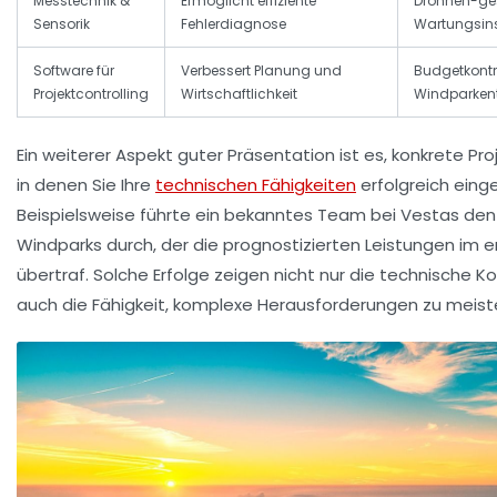
Messtechnik &
Ermöglicht effiziente
Drohnen-ges
Sensorik
Fehlerdiagnose
Wartungsin
Software für
Verbessert Planung und
Budgetkontr
Projektcontrolling
Wirtschaftlichkeit
Windparken
Ein weiterer Aspekt guter Präsentation ist es, konkrete Pr
in denen Sie Ihre
technischen Fähigkeiten
erfolgreich eing
Beispielsweise führte ein bekanntes Team bei
Vestas
den
Windparks durch, der die prognostizierten Leistungen im e
übertraf. Solche Erfolge zeigen nicht nur die technische
auch die Fähigkeit, komplexe Herausforderungen zu meist