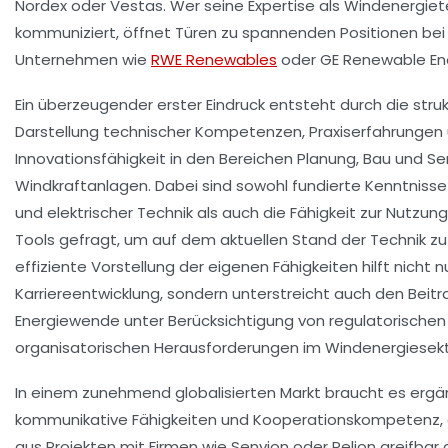
Nordex
oder
Vestas
. Wer seine Expertise als Windenergiet
kommuniziert, öffnet Türen zu spannenden Positionen be
Unternehmen wie
RWE Renewables
oder
GE Renewable En
Ein überzeugender erster Eindruck entsteht durch die struk
Darstellung technischer Kompetenzen, Praxiserfahrungen
Innovationsfähigkeit in den Bereichen Planung, Bau und Se
Windkraftanlagen. Dabei sind sowohl fundierte Kenntniss
und elektrischer Technik als auch die Fähigkeit zur Nutzun
Tools gefragt, um auf dem aktuellen Stand der Technik zu 
effiziente Vorstellung der eigenen Fähigkeiten hilft nicht n
Karriereentwicklung, sondern unterstreicht auch den Beitr
Energiewende unter Berücksichtigung von regulatorischen
organisatorischen Herausforderungen im Windenergiesekt
In einem zunehmend globalisierten Markt braucht es erg
kommunikative Fähigkeiten und Kooperationskompetenz, d
aus Projekten mit Firmen wie
Senvion
oder
Pelion
greifbar