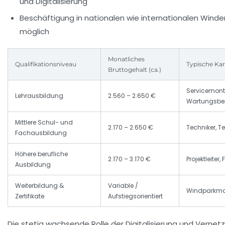
und Digitalisierung
Beschäftigung in nationalen wie internationalen Wind
möglich
Monatliches
Qualifikationsniveau
Typische Kar
Bruttogehalt (ca.)
Servicemonte
Lehrausbildung
2.560 – 2.650 €
Wartungsbe
Mittlere Schul- und
2.170 – 2.650 €
Techniker, T
Fachausbildung
Höhere berufliche
2.170 – 3.170 €
Projektleiter,
Ausbildung
Weiterbildung &
Variable /
Windparkman
Zertifikate
Aufstiegsorientiert
Die stetig wachsende Rolle der Digitalisierung und Verne