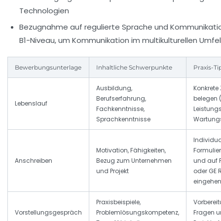
Technologien
Bezugnahme auf regulierte Sprache und Kommunikati
B1-Niveau, um Kommunikation im multikulturellen Umfel
Bewerbungsunterlage
Inhaltliche Schwerpunkte
Praxis-Ti
Ausbildung,
Konkrete 
Berufserfahrung,
belegen (
Lebenslauf
Fachkenntnisse,
Leistung
Sprachkenntnisse
Wartun
Individua
Motivation, Fähigkeiten,
Formulie
Anschreiben
Bezug zum Unternehmen
und auf 
und Projekt
oder
GE 
eingehe
Praxisbeispiele,
Vorberei
Vorstellungsgespräch
Problemlösungskompetenz,
Fragen u