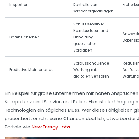
Inspektion
Kontrolle von
Früherk
Windenergieanlagen
Schutz sensibler
Betriebsdaten und
Anwendun
Datensicherheit
Einhaltung
Datensic
gesetzlicher
Vorgaben
Vorausschauende
Reduzie
Predictive Maintenance
Wartung mit
Ausfallz
digitalen Sensoren
Wartung
Ein Beispiel für große Unternehmen mit hohen Ansprüchen 
Kompetenz sind
Senvion
und
Pelion
. Hier ist der Umgang m
Technologien ein tägliches Muss. Wer diese Fähigkeiten g
präsentiert, erhöht seine Chancen deutlich, etwa bei der
Portale wie
New Energy Jobs
.