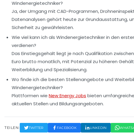
Windenergietechniker?
Ja, der Umgang mit CAD-Programmen, Drohneninspekt
Datenanalysen gehört heute zur Grundausstattung, um
Sicherheit zu gewährleisten.
Wie viel kann ich als Windenergietechniker in den erste
verdienen?
Das Einstiegsgehalt liegt je nach Qualifikation zwischen
Euro brutto monatlich, mit Potenzial zu höheren Gehäl
Weiterbildung und Spezialisierung.
Wo finde ich die besten Stellenangebote und Weiterbi
Windenergietechniker?
Plattformen wie
New Energy Jobs
bieten umfangreiche
aktuellen Stellen und Bildungsangeboten.
TEILEN:
TWITTER
FACEBOOK
LINKEDIN
WHATS