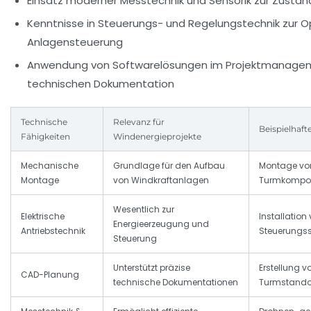
Einsatz moderner Messtechnik und Sensorik zur Zust
Kenntnisse in Steuerungs- und Regelungstechnik zur O
Anlagensteuerung
Anwendung von Softwarelösungen im Projektmanage
technischen Dokumentation
Technische
Relevanz für
Beispielhaf
Fähigkeiten
Windenergieprojekte
Mechanische
Grundlage für den Aufbau
Montage von
Montage
von Windkraftanlagen
Turmkompo
Wesentlich zur
Elektrische
Installatio
Energieerzeugung und
Antriebstechnik
Steuerungs
Steuerung
Unterstützt präzise
Erstellung v
CAD-Planung
technische Dokumentationen
Turmstando