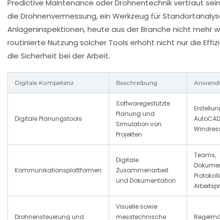
Predictive Maintenance oder Drohnentechnik vertraut sein.
die Drohnenvermessung, ein Werkzeug für Standortanaly
Anlageninspektionen, heute aus der Branche nicht mehr 
routinierte Nutzung solcher Tools erhöht nicht nur die Effi
die Sicherheit bei der Arbeit.
Digitale Kompetenz
Beschreibung
Anwendu
Softwaregestützte
Erstellu
Planung und
Digitale Planungstools
AutoCAD,
Simulation von
Windres
Projekten
Teams,
Digitale
Dokume
Kommunikationsplattformen
Zusammenarbeit
Protokol
und Dokumentation
Arbeitsp
Visuelle sowie
Drohnensteuerung und
messtechnische
Regelmäß