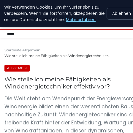
Wir verwenden Cookies, um Ihr Surferlebnis zu
NEW ENERGY JOBS
verbessern. Wenn Sie fortfahren, akzeptieren Sie
Ablehnen
unsere Datenschutzrichtlinie.
Mehr erfahren
Startseite
Allgemein
Wie stelle ich meine Fähigkeiten als Windenergietechniker…
ALLGEMEIN
Wie stelle ich meine Fähigkeiten als
Windenergietechniker effektiv vor?
Die Welt steht am Wendepunkt der Energieversor
Windenergie bildet einen der wesentlichsten Baus
nachhaltige Zukunft. Windenergietechniker sind d
treibende Kraft hinter der Entwicklung, Wartung 
von Windkraftanlagen. In dieser dynamischen,