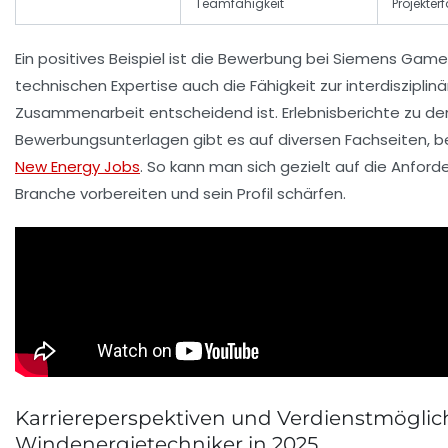
Teamfähigkeit
Projekte
Ein positives Beispiel ist die Bewerbung bei
Siemens Game
technischen Expertise auch die Fähigkeit zur interdisziplin
Zusammenarbeit entscheidend ist. Erlebnisberichte zu d
Bewerbungsunterlagen gibt es auf diversen Fachseiten, be
New Energy Jobs
. So kann man sich gezielt auf die Anfor
Branche vorbereiten und sein Profil schärfen.
Karrie­reperspektiven und Verdienstmöglic
Windenergietechniker in 2025