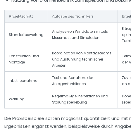
Nutzung von Drohnentechnik zur Inspektion und Dokum
Projektschritt
Aufgabe des Technikers
Erge
Ertr
Analyse von Winddaten mittels
Standortbewertung
opti
Messmast und Simulation
Turb
Koordination von Montageteams
Konstruktion und
Term
und Ausführung technischer
Montage
der 
Arbeiten
Test und Abnahme der
Zuve
Inbetriebnahme
Anlagenfunktionen
an de
Regelmäßige Inspektionen und
Höhe
Wartung
Störungsbehebung
Lebe
Die Praxisbeispiele sollten möglichst quantifiziert und mi
Ergebnissen ergänzt werden, beispielsweise durch Angabe