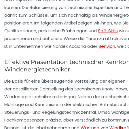
können. Die Balancierung von technischer Expertise und T
damit zum Schlüssel, um sich nachhaltig als Windenergiet
positionieren. Im folgenden Artikel zeigen wir Ihnen, wie Sie
Qualifikationen, praktische Erfahrungen und
Soft Skills
wirku
präsentieren und auf diese Weise die Türen zu attraktive
B. in Unternehmen wie
Nordex Acciona
oder
Senvion
, weit
Effektive Präsentation technischer Kernk
Windenergietechniker
Die Basis für eine überzeugende Vorstellung der eigenen Fä
der detaillierten Darstellung des technischen Know-hows, 
Windenergietechniker mitbringen. Neben der mechanische
Montage sind Kenntnisse in der elektrischen Antriebstechn
Steuerungs- und Regelungstechnik zentral. Umso wichtiger
Fachkompetenzen präzise, aber verständlich zu kommunizi
Beispiel ist die Inbetriebnahme und
Wartung von Windkraf