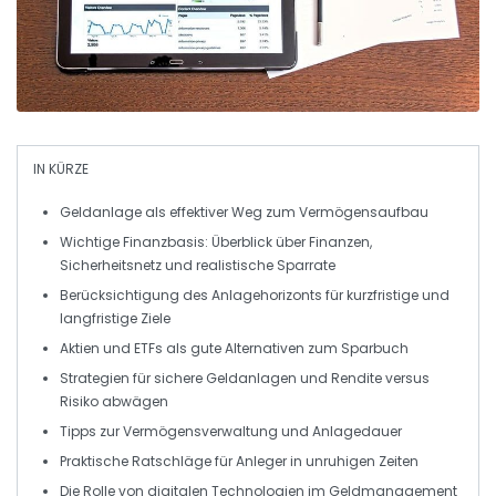
IN KÜRZE
Geldanlage
als effektiver Weg zum
Vermögensaufbau
Wichtige
Finanzbasis
: Überblick über
Finanzen
,
Sicherheitsnetz und realistische
Sparrate
Berücksichtigung des
Anlagehorizonts
für kurzfristige und
langfristige Ziele
Aktien
und
ETFs
als gute Alternativen zum
Sparbuch
Strategien für
sichere Geldanlagen
und
Rendite
versus
Risiko
abwägen
Tipps zur
Vermögensverwaltung
und Anlagedauer
Praktische Ratschläge für
Anleger
in unruhigen Zeiten
Die Rolle von digitalen Technologien im
Geldmanagement