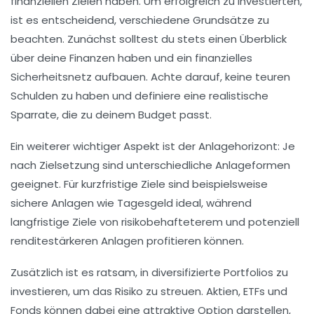
finanziellen Zielen
haben. Um erfolgreich zu investierten,
ist es entscheidend, verschiedene Grundsätze zu
beachten. Zunächst solltest du stets einen
Überblick
über deine Finanzen
haben und ein finanzielles
Sicherheitsnetz aufbauen. Achte darauf, keine teuren
Schulden zu haben und definiere eine
realistische
Sparrate
, die zu deinem Budget passt.
Ein weiterer wichtiger Aspekt ist der
Anlagehorizont
: Je
nach Zielsetzung sind unterschiedliche Anlageformen
geeignet. Für kurzfristige Ziele sind beispielsweise
sichere Anlagen
wie Tagesgeld ideal, während
langfristige Ziele von risikobehafteterem und potenziell
renditestärkeren Anlagen profitieren können.
Zusätzlich ist es ratsam, in
diversifizierte Portfolios
zu
investieren, um das Risiko zu streuen.
Aktien
,
ETFs
und
Fonds
können dabei eine attraktive Option darstellen,