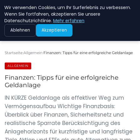
Wir verwenden Cookies, um Ihr Surferlebnis zu verbessern.
NEW ENERGY JOBS
Wenn Sie fortfahren, akzeptieren Sie unsere
Datenschutzrichtlinie.
Mehr erfahren
Ablehnen
Akzeptieren
Startseite
Allgemein
Finanzen: Tipps für eine erfolgreiche Geldanlage
ALLGEMEIN
Finanzen: Tipps für eine erfolgreiche
Geldanlage
IN KÜRZE Geldanlage als effektiver Weg zum
Vermögensaufbau Wichtige Finanzbasis:
Überblick über Finanzen, Sicherheitsnetz und
realistische Sparrate Berücksichtigung des
Anlagehorizonts für kurzfristige und langfristige