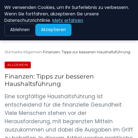
Wir verwenden Cookies, um Ihr Surferlebnis zu verbessern.
NEW ENERGY JOBS
Wenn Sie fortfahren, akzeptieren Sie unsere
Datenschutzrichtlinie.
Mehr erfahren
Ablehnen
Akzeptieren
Startseite
Allgemein
Finanzen: Tipps zur besseren Haushaltsführung
ALLGEMEIN
Finanzen: Tipps zur besseren
Haushaltsführung
Eine sorgfältige Haushaltsführung ist
entscheidend für die finanzielle Gesundheit.
Viele Menschen stehen vor der
Herausforderung, mit begrenzten Mitteln
auszukommen und dabei die Ausgaben im Griff