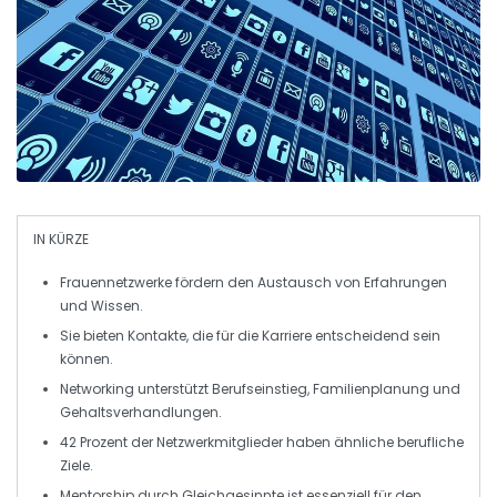
IN KÜRZE
Frauennetzwerke
fördern den
Austausch
von Erfahrungen
und Wissen.
Sie bieten
Kontakte
, die für die
Karriere
entscheidend sein
können.
Networking unterstützt
Berufseinstieg
,
Familienplanung
und
Gehaltsverhandlungen
.
42 Prozent
der Netzwerkmitglieder haben ähnliche berufliche
Ziele.
Mentorship
durch Gleichgesinnte ist essenziell für den