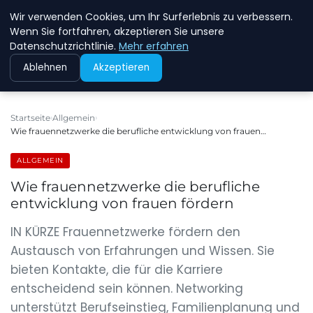
Wir verwenden Cookies, um Ihr Surferlebnis zu verbessern.
NEW ENERGY JOBS
Wenn Sie fortfahren, akzeptieren Sie unsere
Datenschutzrichtlinie.
Mehr erfahren
Ablehnen
Akzeptieren
Startseite
Allgemein
Wie frauennetzwerke die berufliche entwicklung von frauen…
ALLGEMEIN
Wie frauennetzwerke die berufliche
entwicklung von frauen fördern
IN KÜRZE Frauennetzwerke fördern den
Austausch von Erfahrungen und Wissen. Sie
bieten Kontakte, die für die Karriere
entscheidend sein können. Networking
unterstützt Berufseinstieg, Familienplanung und