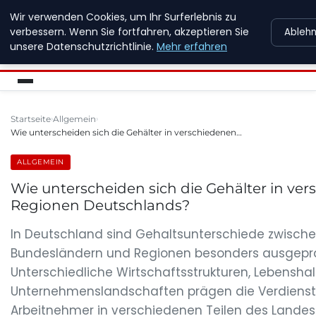
Wir verwenden Cookies, um Ihr Surferlebnis zu
NEW ENERGY JOBS
verbessern. Wenn Sie fortfahren, akzeptieren Sie
Ableh
unsere Datenschutzrichtlinie.
Mehr erfahren
Startseite
Allgemein
Wie unterscheiden sich die Gehälter in verschiedenen…
ALLGEMEIN
Wie unterscheiden sich die Gehälter in ve
Regionen Deutschlands?
In Deutschland sind Gehaltsunterschiede zwisch
Bundesländern und Regionen besonders ausgepr
Unterschiedliche Wirtschaftsstrukturen, Lebensh
Unternehmenslandschaften prägen die Verdienstm
Arbeitnehmer in verschiedenen Teilen des Landes