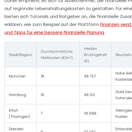
Daher empfiehlt es sich für Arbeitnehmer, die finanzielle 
auf regionale Lebenshaltungskosten zu gestalten. Für ein
bieten sich Tutorials und Ratgeber an, die finanzielle Z
erklären, wie zum Beispiel auf der Plattform
Finanzen vers
und Tipps für eine bessere finanzielle Planung
.
Median
Durchschnittliche
Stadt/Region
Bruttogehalt
Beurteil
Mietkosten (€/m²)
(€)
Hohe Gehä
München
18
46.757
Kostenbe
Gute Ver
Hamburg
16
48.132
hohe Leb
Erfurt
Geringere
7
36.588
(Thüringen)
Kosten
Dresden
Entwickel
8
37.037