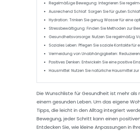
Regelmäßige Bewegung:
Integrieren Sie regel
Ausreichend Schlaf:
Sorgen Sie für
guten Schlaf
Hydration:
Trinken Sie genug Wasser für eine o
Stressbewältigung:
Finden Sie Methoden zur
Bew
Gesundheitsvorsorge:
Nutzen Sie regelmäßig
V
Soziales Leben:
Pflegen Sie
soziale Kontakte
für 
Vermeidung von Unabhängigkeiten:
Reduzieren
Positives Denken:
Entwickeln Sie eine
positive Ein
Hausmittel:
Nutzen Sie
natürliche Hausmittel
zur
Die
Wunschliste für Gesundheit
ist mehr als 
einem
gesunden Leben
. Um das eigene Wohl
Tipps, die leicht in den Alltag integriert we
Bewegung, jeder Schritt kann einen positiven
Entdecken Sie, wie kleine Anpassungen in I