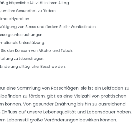
mäßig körperliche
Aktivität
in Ihren Alltag.
, um Ihre Gesundheit zu fördern.
ptimale
Hydration
.
ältigung von Stress
und fördern Sie Ihr Wohlbefinden.
orsorgeuntersuchungen
.
emotionale Unterstützung.
 Sie den Konsum von Alkohol und Tabak.
stellung
zu Lebensfragen.
 Linderung alltäglicher Beschwerden.
nur eine Sammlung von Ratschlägen; sie ist ein Leitfaden zu
befinden zu fördern, gibt es eine Vielzahl von praktischen
rden können. Von gesunder Ernährung bis hin zu ausreichend
 Einfluss auf unsere
Lebensqualität
und
Lebensdauer
haben.
hrem Lebensstil große Veränderungen bewirken können.