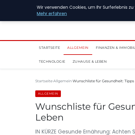
28. Juli 2026
Wir verwenden Cookies, um Ihr Surferlebnis zu 
Mehr erfahren
STARTSEITE
ALLGEMEIN
FINANZEN & IMMOBI
TECHNOLOGIE
ZUHAUSE & LEBEN
Startseite
Allgemein
Wunschliste für Gesundheit: Tipps
ALLGEMEIN
Wunschliste für Gesun
Leben
IN KÜRZE Gesunde Ernährung: Achten 