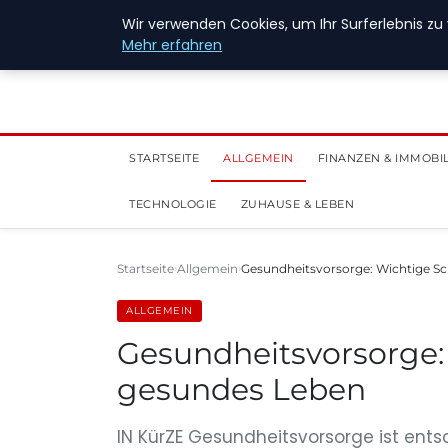
28. Juli 2026
Wir verwenden Cookies, um Ihr Surferlebnis zu 
Mehr erfahren
STARTSEITE
ALLGEMEIN
FINANZEN & IMMOBI
TECHNOLOGIE
ZUHAUSE & LEBEN
Startseite
Allgemein
Gesundheitsvorsorge: Wichtige Sch
ALLGEMEIN
Gesundheitsvorsorge: 
gesundes Leben
IN KürZE Gesundheitsvorsorge ist ent