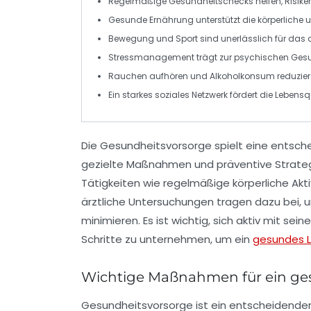
Regelmäßige
Gesundheitschecks
helfen, Risike
Gesunde Ernährung
unterstützt die körperliche
Bewegung
und Sport sind unerlässlich für das
Stressmanagement
trägt zur psychischen Gesu
Rauchen aufhören und
Alkoholkonsum
reduzier
Ein starkes
soziales Netzwerk
fördert die Lebensqu
Die
Gesundheitsvorsorge
spielt eine entsche
gezielte
Maßnahmen
und präventive Strate
Tätigkeiten wie regelmäßige
körperliche Akti
ärztliche Untersuchungen
tragen dazu bei, u
minimieren. Es ist wichtig, sich aktiv mit s
Schritte zu unternehmen, um ein
gesundes 
Wichtige Maßnahmen für ein g
Gesundheitsvorsorge
ist ein entscheidender