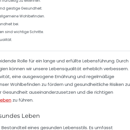
n frühzeitig zu erkennen.
 und geistige Gesundheit.
 allgemeine Wohlbefinden.
ndheit bei.
en sind wichtige Schritte.
alität.
idende Rolle für ein lange und erfüllte Lebensführung. Durch
gien können wir unsere
Lebensqualität
erheblich verbessern.
vität
, eine ausgewogene Ernährung und regelmäßige
nser Wohlbefinden zu fördern und gesundheitliche Risiken zu
einer Gesundheit auseinanderzusetzen und die richtigen
Leben
zu führen.
esundes Leben
 Bestandteil eines gesunden Lebensstils. Es umfasst