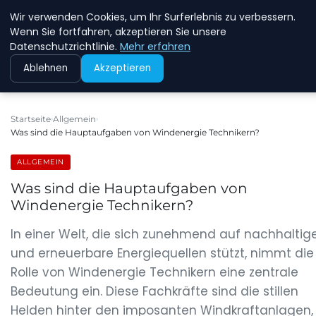
Wir verwenden Cookies, um Ihr Surferlebnis zu verbessern.
NEW ENERGY JOBS
Wenn Sie fortfahren, akzeptieren Sie unsere
Datenschutzrichtlinie.
Mehr erfahren
Ablehnen
Akzeptieren
Startseite
Allgemein
Was sind die Hauptaufgaben von Windenergie Technikern?
ALLGEMEIN
Was sind die Hauptaufgaben von
Windenergie Technikern?
In einer Welt, die sich zunehmend auf nachhaltig
und erneuerbare Energiequellen stützt, nimmt die
Rolle von Windenergie Technikern eine zentrale
Bedeutung ein. Diese Fachkräfte sind die stillen
Helden hinter den imposanten Windkraftanlagen,