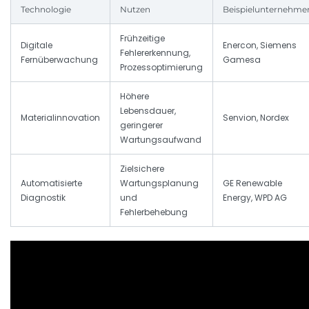
Technologie
Nutzen
Beispielunternehme
Frühzeitige
Digitale
Enercon, Siemens
Fehlererkennung,
Fernüberwachung
Gamesa
Prozessoptimierung
Höhere
Lebensdauer,
Materialinnovation
Senvion, Nordex
geringerer
Wartungsaufwand
Zielsichere
Automatisierte
Wartungsplanung
GE Renewable
Diagnostik
und
Energy, WPD AG
Fehlerbehebung