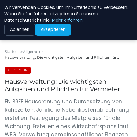
Wir verwenden Cookies, um Ihr Surferlebnis zu verbessern.
NEW ENERGY JOBS
Wenn Sie fortfahren, akzeptieren Sie unsere
Datenschutzrichtlinie.
Mehr erfahren
Ablehnen
Akzeptieren
Startseite
Allgemein
Hausverwaltung: Die wichtigsten Aufgaben und Pflichten für…
ALLGEMEIN
Hausverwaltung: Die wichtigsten
Aufgaben und Pflichten für Vermieter
EN BREF Hausordnung und Durchsetzung von
Ruhezeiten. Jährliche Nebenkostenabrechnung
erstellen. Festlegung des Mietpreises für die
Wohnung. Erstellen eines Wirtschaftsplans laut
WEG. Verwaltung gemeinschaftlicher Finanzen.