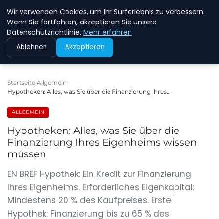
Wir verwenden Cookies, um Ihr Surferlebnis zu verbessern.
NEW ENERGY JOBS
Wenn Sie fortfahren, akzeptieren Sie unsere
Datenschutzrichtlinie.
Mehr erfahren
Ablehnen
Akzeptieren
Startseite
Allgemein
Hypotheken: Alles, was Sie über die Finanzierung Ihres…
ALLGEMEIN
Hypotheken: Alles, was Sie über die
Finanzierung Ihres Eigenheims wissen
müssen
EN BREF Hypothek: Ein Kredit zur Finanzierung
Ihres Eigenheims. Erforderliches Eigenkapital:
Mindestens 20 % des Kaufpreises. Erste
Hypothek: Finanzierung bis zu 65 % des