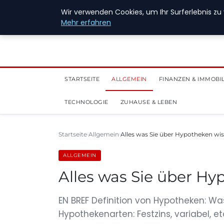
28. Juli 2026
Wir verwenden Cookies, um Ihr Surferlebnis zu 
Mehr erfahren
STARTSEITE
ALLGEMEIN
FINANZEN & IMMOBI
TECHNOLOGIE
ZUHAUSE & LEBEN
Startseite
Allgemein
Alles was Sie über Hypotheken w
ALLGEMEIN
Alles was Sie über H
EN BREF Definition von Hypotheken: Wa
Hypothekenarten: Festzins, variabel, e