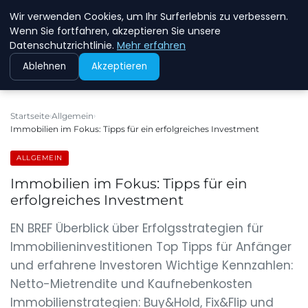
Wir verwenden Cookies, um Ihr Surferlebnis zu verbessern.
NEW ENERGY JOBS
Wenn Sie fortfahren, akzeptieren Sie unsere
Datenschutzrichtlinie.
Mehr erfahren
Ablehnen
Akzeptieren
Startseite
Allgemein
Immobilien im Fokus: Tipps für ein erfolgreiches Investment
ALLGEMEIN
Immobilien im Fokus: Tipps für ein
erfolgreiches Investment
EN BREF Überblick über Erfolgsstrategien für
Immobilieninvestitionen Top Tipps für Anfänger
und erfahrene Investoren Wichtige Kennzahlen:
Netto-Mietrendite und Kaufnebenkosten
Immobilienstrategien: Buy&Hold, Fix&Flip und