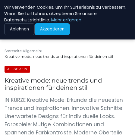
Wir verwenden Cookies, um Ihr Surferlebnis zu verbessern.
NEW ENERGY JOBS
Wenn Sie fortfahren, akzeptieren Sie unsere
Datenschutzrichtlinie.
Mehr erfahren
Ablehnen
Akzeptieren
Startseite
Allgemein
Kreative mode: neue trends und inspirationen für deinen stil
ALLGEMEIN
Kreative mode: neue trends und
inspirationen für deinen stil
IN KÜRZE Kreative Mode: Erkunde die neuesten
Trends und Inspirationen. Innovative Schnitte:
Unerwartete Designs für individuelle Looks.
Farbspiele: Mutige Kombinationen und
spannende Farbkontraste. Moderne Oberteile: