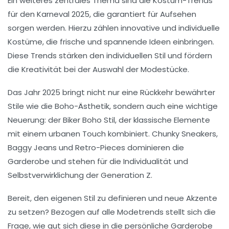
Ein weiteres zentrales Thema sind die
Kostüm-Trends
für den
Karneval 2025
, die garantiert für Aufsehen
sorgen werden. Hierzu zählen innovative und individuelle
Kostüme
, die frische und spannende Ideen einbringen.
Diese
Trends
stärken den individuellen Stil und fördern
die Kreativität bei der Auswahl der
Modestücke
.
Das Jahr 2025 bringt nicht nur eine Rückkehr bewährter
Stile wie die
Boho-Ästhetik
, sondern auch eine wichtige
Neuerung: der
Biker Boho
Stil, der klassische Elemente
mit einem urbanen Touch kombiniert.
Chunky Sneakers
,
Baggy Jeans
und
Retro-Pieces
dominieren die
Garderobe und stehen für die
Individualität
und
Selbstverwirklichung
der
Generation Z
.
Bereit, den eigenen Stil zu definieren und neue Akzente
zu setzen? Bezogen auf alle
Modetrends
stellt sich die
Frage, wie gut sich diese
in die persönliche Garderobe