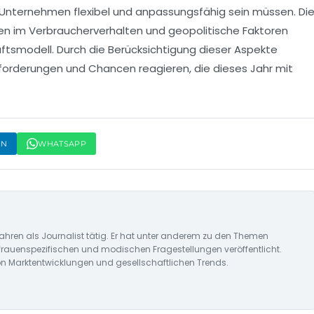
s Unternehmen flexibel und anpassungsfähig sein müssen. Di
en im Verbraucherverhalten und geopolitische Faktoren
äftsmodell. Durch die Berücksichtigung dieser Aspekte
orderungen und Chancen reagieren, die dieses Jahr mit
IN
WHATSAPP
ahren als Journalist tätig. Er hat unter anderem zu den Themen
frauenspezifischen und modischen Fragestellungen veröffentlicht.
on Marktentwicklungen und gesellschaftlichen Trends.