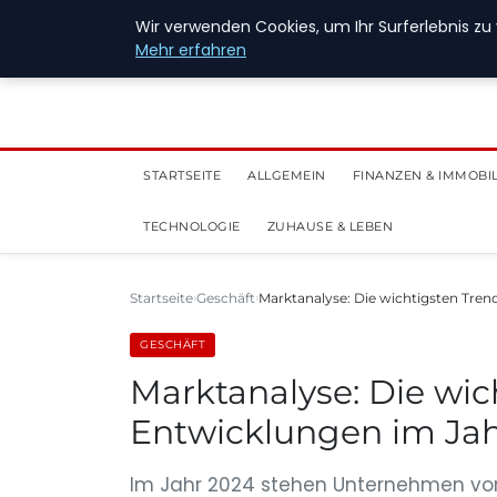
28. Juli 2026
Wir verwenden Cookies, um Ihr Surferlebnis zu 
Mehr erfahren
STARTSEITE
ALLGEMEIN
FINANZEN & IMMOBI
TECHNOLOGIE
ZUHAUSE & LEBEN
Startseite
Geschäft
Marktanalyse: Die wichtigsten Tre
GESCHÄFT
Marktanalyse: Die wic
Entwicklungen im Jah
Im Jahr 2024 stehen Unternehmen vo