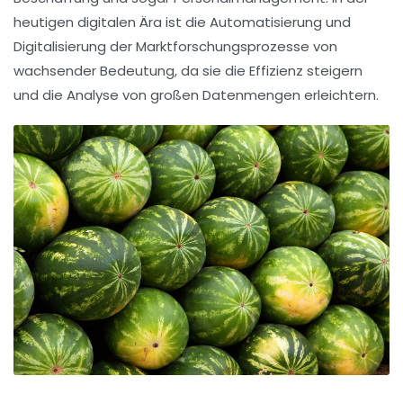
heutigen digitalen Ära ist die
Automatisierung
und
Digitalisierung
der Marktforschungsprozesse von
wachsender Bedeutung, da sie die Effizienz steigern
und die Analyse von großen Datenmengen erleichtern.