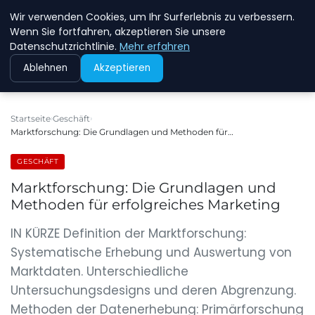
Wir verwenden Cookies, um Ihr Surferlebnis zu verbessern.
NEW ENERGY JOBS
Wenn Sie fortfahren, akzeptieren Sie unsere
Datenschutzrichtlinie.
Mehr erfahren
Ablehnen
Akzeptieren
Startseite
Geschäft
Marktforschung: Die Grundlagen und Methoden für…
GESCHÄFT
Marktforschung: Die Grundlagen und
Methoden für erfolgreiches Marketing
IN KÜRZE Definition der Marktforschung:
Systematische Erhebung und Auswertung von
Marktdaten. Unterschiedliche
Untersuchungsdesigns und deren Abgrenzung.
Methoden der Datenerhebung: Primärforschung