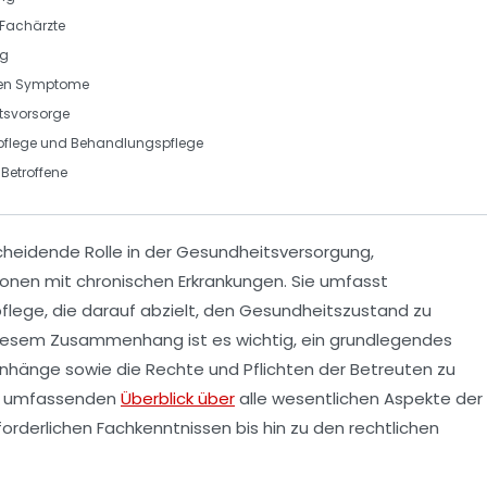
 Fachärzte
ng
eren Symptome
itsvorsorge
dpflege und Behandlungspflege
 Betroffene
cheidende Rolle in der Gesundheitsversorgung,
onen mit chronischen Erkrankungen. Sie umfasst
flege
, die darauf abzielt, den
Gesundheitszustand
zu
diesem Zusammenhang ist es wichtig, ein grundlegendes
enhänge
sowie die
Rechte
und
Pflichten
der Betreuten zu
nen umfassenden
Überblick über
alle wesentlichen Aspekte der
orderlichen Fachkenntnissen bis hin zu den rechtlichen