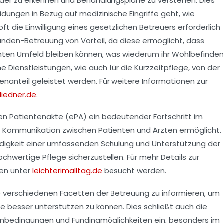
bilder zu erkennen und Behandlungspläne zu verstehen. Dies
dungen in Bezug auf medizinische Eingriffe geht, wie
ft die Einwilligung eines gesetzlichen Betreuers erforderlich
unden-Betreuung
von Vorteil, da diese ermöglicht, dass
ten Umfeld bleiben können, was wiederum ihr Wohlbefinde
che Dienstleistungen, wie auch für die
Kurzzeitpflege
, von der
nanteil geleistet werden. Für weitere Informationen zur
fliedner.de
.
hen Patientenakte (ePA)
ein bedeutender Fortschritt im
e Kommunikation zwischen Patienten und Ärzten ermöglicht.
ndigkeit einer umfassenden
Schulung
und
Unterstützung
der
chwertige Pflege sicherzustellen. Für mehr Details zur
nen unter
leichterimalltag.de
besucht werden.
ie verschiedenen Facetten der
Betreuung
zu informieren, um
 besser unterstützen zu können. Dies schließt auch die
enbedingungen
und
Fundingmöglichkeiten
ein, besonders im