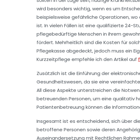
sollten in der Lage sein, häufige Krankheits
wird besonders wichtig, wenn es um Entschei
beispielsweise gefährliche Operationen, wo o
ist. In vielen Fällen ist eine qualifizierte
24-St
pflegebedürftige Menschen in ihrem gewohn
fördert. Mehrheitlich sind die Kosten für sol
Pflegekasse abgedeckt, jedoch muss ein Eige
Kurzzeitpflege
empfehle ich den Artikel auf
Zusätzlich ist die Einführung der
elektronisc
Gesundheitswesen, da sie eine vereinfacht
All diese Aspekte unterstreichen die Notwe
betreuenden Personen, um eine qualitativ ho
Patientenbetreuung
können die Informatio
Insgesamt ist es entscheidend, sich über d
betroffene Personen sowie deren Angehörige
Auseinandersetzung mit
Rechtlichen Rahm