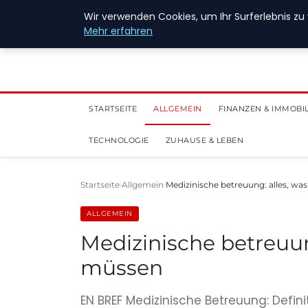
28. Juli 2026
Wir verwenden Cookies, um Ihr Surferlebnis zu 
Mehr erfahren
STARTSEITE
ALLGEMEIN
FINANZEN & IMMOBI
TECHNOLOGIE
ZUHAUSE & LEBEN
Startseite
Allgemein
Medizinische betreuung: alles, wa
ALLGEMEIN
Medizinische betreuung
müssen
EN BREF Medizinische Betreuung: Defi