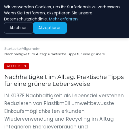
Wir verwenden Cookies, um Ihr Surferlebnis zu verbessern.
NEW ENERGY JOBS
Wenn Sie fortfahren, akzeptieren Sie unsere
Datenschutzrichtlinie.
Mehr erfahren
Ablehnen
Akzeptieren
Startseite
Allgemein
Nachhaltigkeit im Alltag: Praktische Tipps für eine grünere…
ALLGEMEIN
Nachhaltigkeit im Alltag: Praktische Tipps
für eine grünere Lebensweise
IN KÜRZE Nachhaltigkeit als Lebensziel verstehen
Reduzieren von Plastikmüll Umweltbewusste
Einkaufsmöglichkeiten erkunden
Wiederverwendung und Recycling im Alltag
integrieren Energieverbrauch und