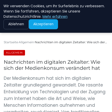
Wir verwenden Cookies, um Ihr Surferlebnis zu verbessern.
NEW ENERGY JOBS
Wenn Sie fortfahren, akzeptieren Sie unsere
Datenschutzrichtlinie.
Mehr erfahren
Ablehnen
Akzeptieren
Startseite
Allgemein
Nachrichten im digitalen Zeitalter: Wie sich der…
ALLGEMEIN
Nachrichten im digitalen Zeitalter: Wie
sich der Medienkonsum verändert hat
Der Medienkonsum hat sich im digitalen
Zeitalter grundlegend gewandelt. Die rasante
Entwicklung von Technologien und der Zugang
zum Internet haben die Art und Weise, wie
Menschen Informationen aufnehmen und