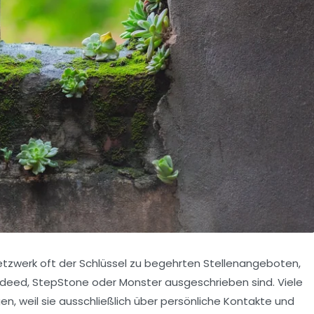
Netzwerk oft der Schlüssel zu begehrten Stellenangeboten,
ndeed
,
StepStone
oder
Monster
ausgeschrieben sind. Viele
, weil sie ausschließlich über persönliche Kontakte und