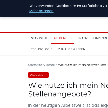
28. Juli 2026
Wir verwenden Cookies, um Ihr Surferlebnis zu 
Mehr erfahren
STARTSEITE
ALLGEMEIN
FINANZEN & IMMOBI
TECHNOLOGIE
ZUHAUSE & LEBEN
Startseite
Allgemein
Wie nutze ich mein Netzwerk effek
ALLGEMEIN
Wie nutze ich mein Ne
Stellenangebote?
In der heutigen Arbeitswelt ist das ei