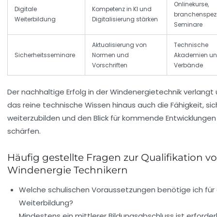
Onlinekurse,
Digitale
Kompetenz in KI und
branchenspezi
Weiterbildung
Digitalisierung stärken
Seminare
Aktualisierung von
Technische
Sicherheitsseminare
Normen und
Akademien u
Vorschriften
Verbände
Der nachhaltige Erfolg in der Windenergietechnik verlangt
das reine technische Wissen hinaus auch die Fähigkeit, sic
weiterzubilden und den Blick für kommende Entwicklungen
schärfen.
Häufig gestellte Fragen zur Qualifikation v
Windenergie Technikern
Welche schulischen Voraussetzungen benötige ich für 
Weiterbildung?
Mindestens ein mittlerer Bildungsabschluss ist erforderl