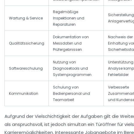
Regelmäßige
Sicherstellung
Wartung & Service
Inspektionen und
Anlagenverfüg
Reparaturen
Dokumentation von
Nachweis der
Qualitätssicherung
Messdaten und
Einhaltung vo
Prüfergebnissen
Sicherheitsst
Nutzung von
Unterstützung 
Softwareschulung
Diagnosetools und
Analyse komp
Systemprogrammen
Fehlerbilder
Schulung von
Verbesserte
Kommunikation
Bedienpersonal und
Zusammenarb
Teamarbeit
und Kundense
Aufgrund der Vielschichtigkeit der Aufgaben gilt die Weite
als anspruchsvoll, ist jedoch simultan ein Türöffner für viel
Karrieremöglichkeiten. Interessante Jobangebote im Bere