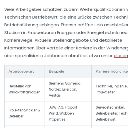
Viele Arbeitgeber schätzen zudem Weiterqualifikationen 
Technischen Betriebswirt, die eine Brücke zwischen Techni
Betriebsführung schlagen. Ebenso eröffnet ein anschließ
Studium in Erneuerbaren Energien oder Energie­technik ne
Karrierewege. Aktuelle Stellenangebote und detaillierte
Informationen über Vorteile einer Karriere in der Windener
über spezialisierte Jobbörsen abrufbar, etwa unter
diesem
Arbeitgeberart
Beispiele
Karrieremöglichke
Siemens Gamesa,
Hersteller von
Techniker, Ingenieu
Nordex, Enercon,
Windkraftanlagen
Projektleiter
Vestas
JuWi AG, Fraport
Servicetechniker,
Projektentwickler &
Wind, Wobben
Betriebsleiter, Tec
Betreiber
Properties
Betriebswirt