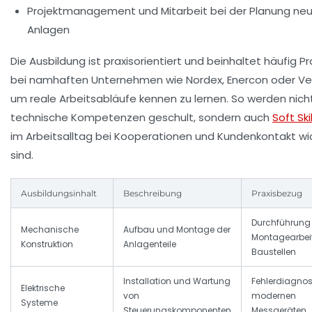
Projektmanagement
und Mitarbeit bei der Planung ne
Anlagen
Die Ausbildung ist praxisorientiert und beinhaltet häufig Pr
bei namhaften Unternehmen wie Nordex, Enercon oder Ve
um reale Arbeitsabläufe kennen zu lernen. So werden nich
technische Kompetenzen geschult, sondern auch
Soft Skil
im Arbeitsalltag bei Kooperationen und Kundenkontakt wi
sind.
Ausbildungsinhalt
Beschreibung
Praxisbezug
Durchführung
Mechanische
Aufbau und Montage der
Montagearbei
Konstruktion
Anlagenteile
Baustellen
Installation und Wartung
Fehlerdiagnos
Elektrische
von
modernen
Systeme
Steuerungskomponenten
Messgeräten