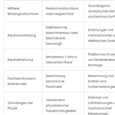
Grundlage für
Mittlerer
Realschulabschluss
analytisches De
Bildungsabschluss
oder vergleichbar
und technische 
Elektrotechnik,
Erfahrungen mit
Maschinenbau oder
Berufsausbildung
mechanischen 
Mechatronik
elektrischen Sys
bevorzugt
Praktisches Kno
Mindestens 1 Jahr in
Berufserfahrung
zur Fehlerbeheb
relevantem Beruf
Montage
Berechnung
Berechnung von 
Fachkenntnisse in
technischer
Kräften und
Mathematik
Parameter
Systemleistunge
Erkennen von
Verständnis
Grundlagen der
Luftströmungen 
physikalischer
Physik
mechanischen
Gesetzmäßigkeiten
Belastungen