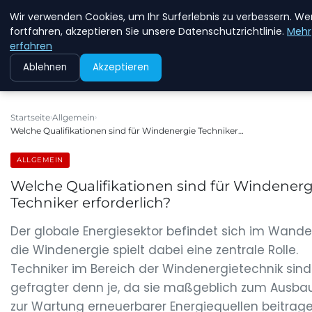
Wir verwenden Cookies, um Ihr Surferlebnis zu verbessern. We
NEW ENERGY JOBS
fortfahren, akzeptieren Sie unsere Datenschutzrichtlinie.
Mehr
erfahren
Ablehnen
Akzeptieren
Startseite
Allgemein
Welche Qualifikationen sind für Windenergie Techniker…
ALLGEMEIN
Welche Qualifikationen sind für Windenerg
Techniker erforderlich?
Der globale Energiesektor befindet sich im Wande
die Windenergie spielt dabei eine zentrale Rolle.
Techniker im Bereich der Windenergietechnik sind
gefragter denn je, da sie maßgeblich zum Ausba
zur Wartung erneuerbarer Energiequellen beitrage