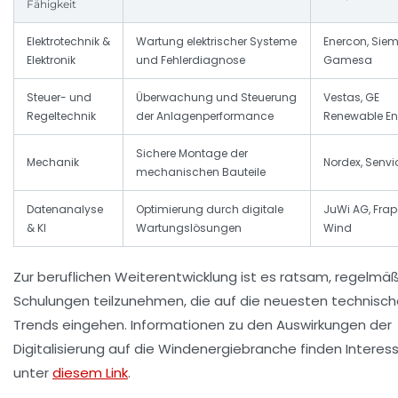
Fähigkeit
Elektrotechnik &
Wartung elektrischer Systeme
Enercon, Sie
Elektronik
und Fehlerdiagnose
Gamesa
Steuer- und
Überwachung und Steuerung
Vestas, GE
Regeltechnik
der Anlagenperformance
Renewable En
Sichere Montage der
Mechanik
Nordex, Senvi
mechanischen Bauteile
Datenanalyse
Optimierung durch digitale
JuWi AG, Frap
& KI
Wartungslösungen
Wind
Zur beruflichen Weiterentwicklung ist es ratsam, regelmä
Schulungen teilzunehmen, die auf die neuesten technisc
Trends eingehen. Informationen zu den Auswirkungen der
Digitalisierung auf die Windenergiebranche finden Interess
unter
diesem Link
.