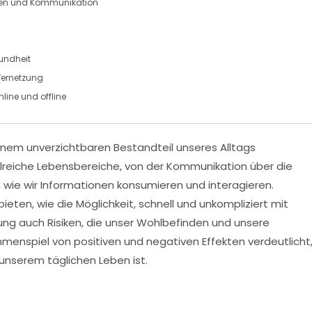
ten und Kommunikation
undheit
Vernetzung
line und offline
inem unverzichtbaren Bestandteil unseres
Alltags
ahlreiche Lebensbereiche, von der
Kommunikation
über die
, wie wir Informationen konsumieren und interagieren.
bieten, wie die Möglichkeit, schnell und unkompliziert mit
tzung auch
Risiken
, die unser
Wohlbefinden
und unsere
enspiel von positiven und negativen Effekten verdeutlicht
 unserem täglichen Leben ist.