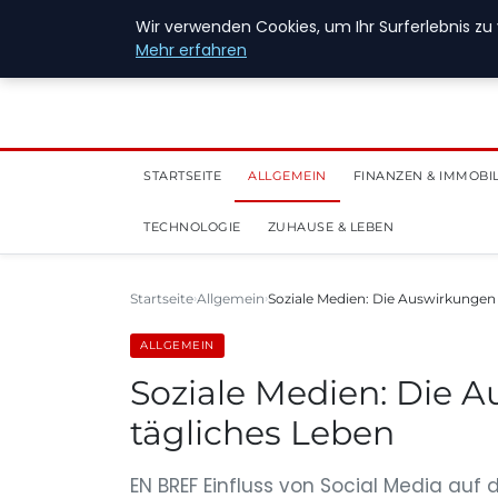
28. Juli 2026
Wir verwenden Cookies, um Ihr Surferlebnis zu 
Mehr erfahren
STARTSEITE
ALLGEMEIN
FINANZEN & IMMOBI
TECHNOLOGIE
ZUHAUSE & LEBEN
Startseite
Allgemein
Soziale Medien: Die Auswirkungen 
ALLGEMEIN
Soziale Medien: Die 
tägliches Leben
EN BREF Einfluss von Social Media auf