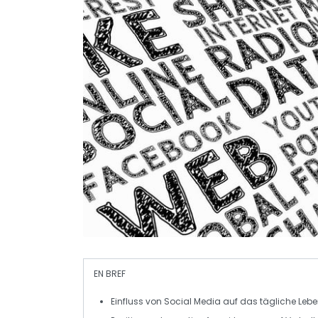
EN BREF
Einfluss
von Social Media auf das tägliche Leb