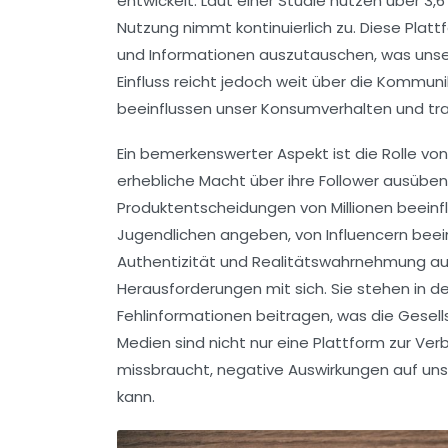
entwickelt. Laut einer Studie nutzen über
3,6
Nutzung nimmt kontinuierlich zu. Diese Plat
und Informationen auszutauschen, was uns
Einfluss reicht jedoch weit über die Kommun
beeinflussen unser
Konsumverhalten
und tr
Ein bemerkenswerter Aspekt ist die Rolle vo
erhebliche Macht über ihre Follower ausüben
Produktentscheidungen von Millionen beeinfl
Jugendlichen angeben, von Influencern beein
Authentizität
und
Realitätswahrnehmung
au
Herausforderungen mit sich. Sie stehen in der 
Fehlinformationen
beitragen, was die
Gesell
Medien sind nicht nur eine Plattform zur Ve
missbraucht, negative Auswirkungen auf un
kann.