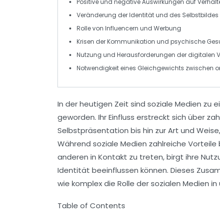
Positive und negative
Auswirkungen
auf Verhal
Veränderung der
Identität
und des Selbstbildes
Rolle von
Influencern
und Werbung
Krisen der
Kommunikation
und psychische Ges
Nutzung und Herausforderungen der
digitalen 
Notwendigkeit eines
Gleichgewichts
zwischen on
In der heutigen Zeit sind
soziale Medien
zu e
geworden. Ihr Einfluss erstreckt sich über z
Selbstpräsentation
bis hin zur Art und Weise
Während soziale Medien zahlreiche
Vorteile
anderen in Kontakt zu treten, birgt ihre Nu
Identität
beeinflussen können. Dieses Zusamm
wie komplex die Rolle der sozialen Medien in
Table of Contents