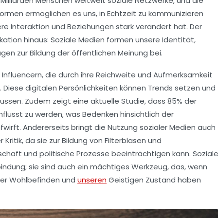
 Milliarden Menschen weltweit
soziale Netzwerke, und die
tformen ermöglichen es uns, in Echtzeit zu kommunizieren
ere
Interaktion
und
Beziehungen
stark verändert hat. Der
ikation hinaus: Soziale Medien formen unsere
Identität
,
agen zur
Bildung der öffentlichen Meinung
bei.
n
Influencern
, die durch ihre
Reichweite
und
Aufmerksamkeit
. Diese digitalen Persönlichkeiten können Trends setzen und
ussen. Zudem zeigt eine aktuelle Studie, dass
85%
der
flusst zu werden, was Bedenken hinsichtlich der
fwirft. Andererseits bringt die Nutzung sozialer Medien auch
Kritik, da sie zur Bildung von
Filterblasen
und
schaft
und
politische Prozesse
beeinträchtigen kann. Sozial
rbindung; sie sind auch ein mächtiges Werkzeug, das, wenn
ser
Wohlbefinden
und
unseren
Geistigen Zustand
haben