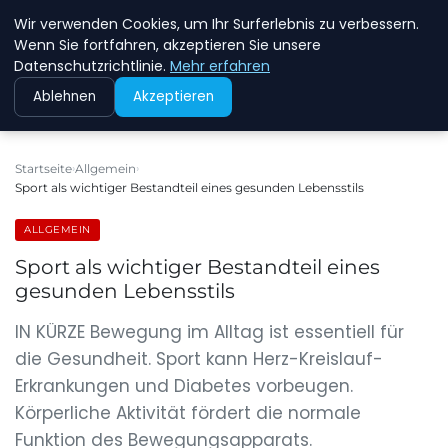
Wir verwenden Cookies, um Ihr Surferlebnis zu verbessern.
NEW ENERGY JOBS
Wenn Sie fortfahren, akzeptieren Sie unsere
Datenschutzrichtlinie.
Mehr erfahren
Ablehnen
Akzeptieren
Startseite
Allgemein
Sport als wichtiger Bestandteil eines gesunden Lebensstils
ALLGEMEIN
Sport als wichtiger Bestandteil eines
gesunden Lebensstils
IN KÜRZE Bewegung im Alltag ist essentiell für
die Gesundheit. Sport kann Herz-Kreislauf-
Erkrankungen und Diabetes vorbeugen.
Körperliche Aktivität fördert die normale
Funktion des Bewegungsapparats.