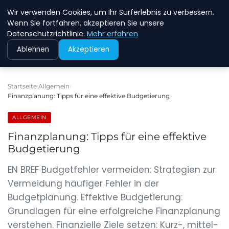
Wir verwenden Cookies, um Ihr Surferlebnis zu verbessern.
NEW ENERGY JOBS
Wenn Sie fortfahren, akzeptieren Sie unsere
Datenschutzrichtlinie.
Mehr erfahren
Ablehnen
Akzeptieren
Startseite
Allgemein
Finanzplanung: Tipps für eine effektive Budgetierung
ALLGEMEIN
Finanzplanung: Tipps für eine effektive
Budgetierung
EN BREF Budgetfehler vermeiden: Strategien zur
Vermeidung häufiger Fehler in der
Budgetplanung. Effektive Budgetierung:
Grundlagen für eine erfolgreiche Finanzplanung
verstehen. Finanzielle Ziele setzen: Kurz-, mittel-