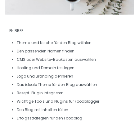
EN BREF
Thema
und Nische für den Blog wählen
Den
passenden Namen
finden
CMS
oder
Website-Baukasten
auswählen
Hosting
und
Domain
festlegen
Logo
und
Branding
definieren
Das ideale
Theme
für den Blog auswählen
Rezept-Plugin
integrieren
Wichtige
Tools
und
Plugins
für Foodblogger
Den Blog mit
Inhalten
füllen
Erfolgsstrategien für den
Foodblog