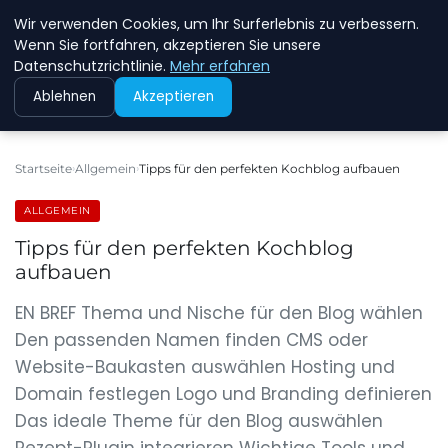
Wir verwenden Cookies, um Ihr Surferlebnis zu verbessern.
NEW ENERGY JOBS
Wenn Sie fortfahren, akzeptieren Sie unsere
Datenschutzrichtlinie.
Mehr erfahren
Ablehnen
Akzeptieren
Startseite
Allgemein
Tipps für den perfekten Kochblog aufbauen
ALLGEMEIN
Tipps für den perfekten Kochblog
aufbauen
EN BREF Thema und Nische für den Blog wählen
Den passenden Namen finden CMS oder
Website-Baukasten auswählen Hosting und
Domain festlegen Logo und Branding definieren
Das ideale Theme für den Blog auswählen