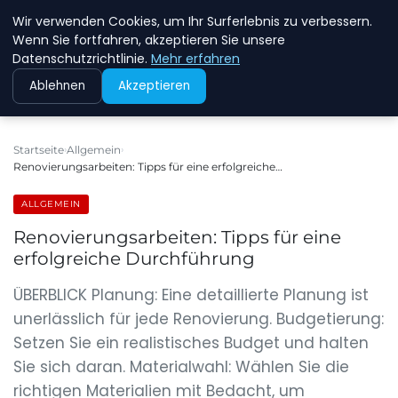
Wir verwenden Cookies, um Ihr Surferlebnis zu verbessern.
NEW ENERGY JOBS
Wenn Sie fortfahren, akzeptieren Sie unsere
Datenschutzrichtlinie.
Mehr erfahren
Ablehnen
Akzeptieren
Startseite
Allgemein
Renovierungsarbeiten: Tipps für eine erfolgreiche…
ALLGEMEIN
Renovierungsarbeiten: Tipps für eine
erfolgreiche Durchführung
ÜBERBLICK Planung: Eine detaillierte Planung ist
unerlässlich für jede Renovierung. Budgetierung:
Setzen Sie ein realistisches Budget und halten
Sie sich daran. Materialwahl: Wählen Sie die
richtigen Materialien mit Bedacht, um