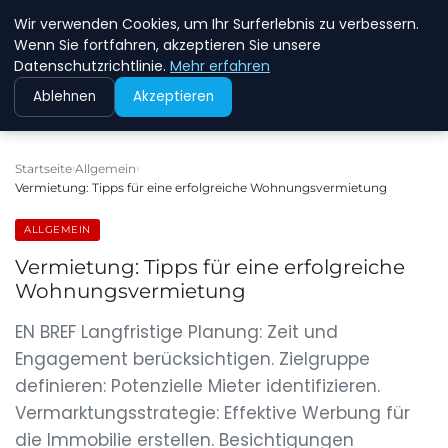
Wir verwenden Cookies, um Ihr Surferlebnis zu verbessern.
NEW ENERGY JOBS
Wenn Sie fortfahren, akzeptieren Sie unsere
Datenschutzrichtlinie.
Mehr erfahren
Ablehnen
Akzeptieren
Startseite
Allgemein
Vermietung: Tipps für eine erfolgreiche Wohnungsvermietung
ALLGEMEIN
Vermietung: Tipps für eine erfolgreiche
Wohnungsvermietung
EN BREF Langfristige Planung: Zeit und
Engagement berücksichtigen. Zielgruppe
definieren: Potenzielle Mieter identifizieren.
Vermarktungsstrategie: Effektive Werbung für
die Immobilie erstellen. Besichtigungen