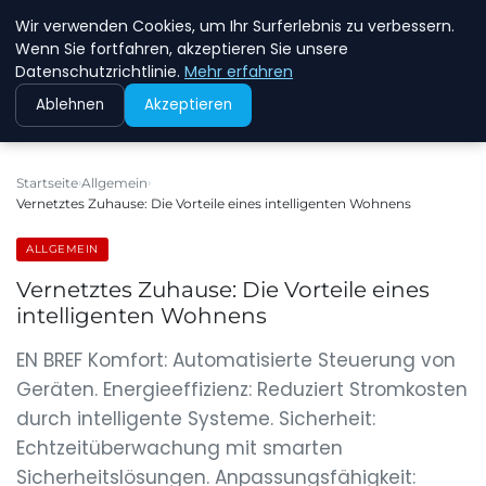
Wir verwenden Cookies, um Ihr Surferlebnis zu verbessern.
NEW ENERGY JOBS
Wenn Sie fortfahren, akzeptieren Sie unsere
Datenschutzrichtlinie.
Mehr erfahren
Ablehnen
Akzeptieren
Startseite
Allgemein
Vernetztes Zuhause: Die Vorteile eines intelligenten Wohnens
ALLGEMEIN
Vernetztes Zuhause: Die Vorteile eines
intelligenten Wohnens
EN BREF Komfort: Automatisierte Steuerung von
Geräten. Energieeffizienz: Reduziert Stromkosten
durch intelligente Systeme. Sicherheit:
Echtzeitüberwachung mit smarten
Sicherheitslösungen. Anpassungsfähigkeit: